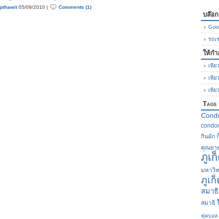
upthawit
05/09/2010 |
Comments (1)
บล๊อ
Goo
รถเช่
ให้กำ
เพียว
เพีย
เพีย
Tags
Cond
condom
กินผัก
คุณยา
ภูเก
มหาวิท
ภูเก
สมาธิ
สมาธิ
ฟุตบอล