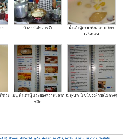
เตย
บัวลอยไข่หวานจ๊ะ
น้ำเต้าหู้ทรงเครื่อง แบบเลือก
เครื่องเอง
รี่ด้วย
เมนู น้ำเต้าหู้ และของหวานหลาก
เมนู-ประโยชน์ของผักผลไม้ต่างๆ
ชนิด
เต้าหู้
,
บัวลอย
,
ปาท่องโก๋
,
ภูเก็ต
,
สังขยา
,
เฉาก๊วย
,
เต้าทึง
,
เต้าฮวย
,
เยาวราช
,
ไอศครีม