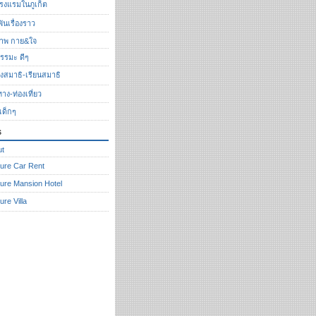
รงแรมในภูเก็ต
ันเรื่องราว
ภาพ กาย&ใจ
รรมะ ดีๆ
ั่งสมาธิ-เรียนสมาธิ
ทาง-ท่องเที่ยว
งเด็กๆ
s
ut
ure Car Rent
ure Mansion Hotel
ure Villa