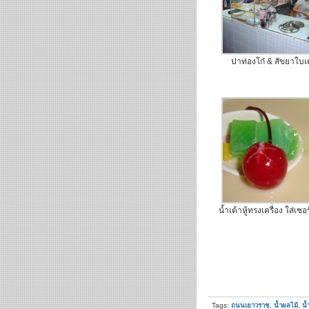
ปาท่องโก๋ & สัขยาใบ
น้ำเต้าหู้ทรงเครื่อง ใส่เชอร์
Tags:
ถนนเยาวราช
,
น้ำผลไม้
,
น้ำ