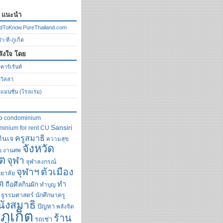
ก แนะนำ
dToKnow.PureThailand.com
า-ที่-ภูเก็ต
ลังใจ โดย
คาร์เร้นท์
ววิลล่า
วแมนชั่น (โรงแรม)
o
condominium
Sansiri
inium for rent
CU
ครูสมาธิ
กินเจ
ความสุข
จังหวัด
ย
งานศพ
็ต
จุฬา
จุฬาลงกรณ์
ตัวเมือง
จุฬาฯ
ยาลัย
็ต
ทำ
ถือศีลกินผัก
ทำบุญ
ธรรมศาสตร์
นักศึกษาครู
นั่งสมาธิ
ปัญหา
พลังจิต
ภูเก็ต
ร้าน
รถเช่า