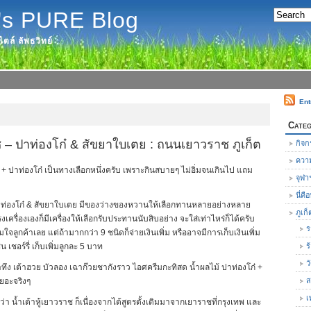
's PURE Blog
ตล์ ลัพธวิทย์
Ent
Categ
าช – ปาท่องโก๋ & สัขยาใบเตย : ถนนเยาวราช ภูเก็ต
กิจก
ความ
้ + ปาท่องโก๋ เป็นทางเลือกหนึ่งครับ เพราะกินสบายๆ ไม่อิ่มจนเกินไป แถม
จุฬา
นี่ค
 ปาท่องโก๋ & สัขยาใบเตย มีของว่างของหวานให้เลือกทานหลายอย่างหลาย
ภูเก็
งเครื่องเองก็มีเครื่องให้เลือกรับประทานนับสิบอย่าง จะใส่เท่าไหร่ก็ได้ครับ
ร
ใจลูกค้าเลย แต่ถ้ามากกว่า 9 ชนิดก็จ่ายเงินเพิ่ม หรืออาจมีการเก็บเงินเพิ่ม
น เชอร์รี่ เก็บเพิ่มลูกละ 5 บาท
ร
ว
เต้าทึง เต้าฮวย บัวลอง เฉาก๊วยชากังราว ไอศครีมกะทิสด น้ำผลไม้ ปาท่องโก๋ +
ยอะจริงๆ
ส
เ
่อว่า น้ำเต้าหู้เยาวราช ก็เนื่องจากได้สูตรดั้งเดิมมาจากเยาราชที่กรุงเทพ และ