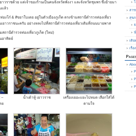
นเยาวราชด้วย แต่เจ้าของร้านเป็นคนจังหวัดพังงา และจังหวัดชุมพร ซึ่งย้ายมา
โ
านแล้ว
สารพ
าท่องโก๋ & สัขยาใบเตย อยู่ในตัวเมืองภูเก็ต ตรงข้ามสถานีตำรวจท่องเที่ยว
สุข
จ) ถนนเยาวราชนะครับ อย่างหลงไปที่สถานีตำรวจท่องเที่ยวเดิมที่ถนนบายพาส
ธ
ถานีตำรวจท่องเที่ยวภูเก็ต (ใหม่)
น
ันอาทิตย์
เดิน
เรื่อ
Page
Abo
P
P
P
ช –
น้ำเต้าหู้ เยาวราช
เครื่องเยอะแยะไปหมด เลือกใส่ได้
เตย
ตามใจ