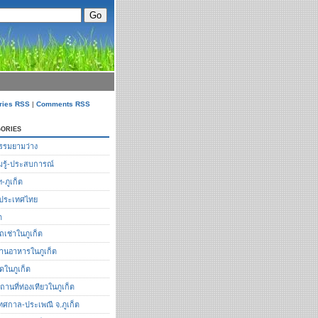
ries RSS
|
Comments RSS
ories
รรมยามว่าง
รู้-ประสบการณ์
ฯ-ภูเก็ต
ือประเทศไทย
ต
ถเช่าในภูเก็ต
้านอาหารในภูเก็ต
ัดในภูเก็ต
ถานที่ท่องเทียวในภูเก็ต
ทศกาล-ประเพณี จ.ภูเก็ต