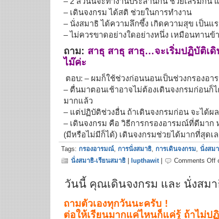
– 2 ส่วนนี้จะทำงานประสานกัน ช่วยเสริมกัน 
– เดินจงกรม ได้สติ ช่วยในการทำงาน
– นั่งสมาธิ ได้ความลึกซึ้ง เกิดความสุข เป็นแรงข
– ไม่ควรขาดอย่างใดอย่างหนึ่ง เหมือนทานข้าว
ถาม:
สาธุ สาธุ สาธุ…จะเริ่มปฏิบัติ
ไม๊ค่ะ
ตอบ: – ผมก็ใช้ช่วงก่อนนอนเป็นช่วงกรองอาร
– ตื่นมาตอนเช้าอาจไม่ต้องเดินจงกรมก่อนก็ไ
มากแล้ว
– แต่ปฏิบัติช่วงอื่น ถ้าเดินจงกรมก่อน จะได้ผล
– เดินจงกรม คือ วิธีการกรองอารมณ์ที่ดีมาก
(มีหรือไม่มีก็ได้) เดินจงกรมช่วยได้มากที่สุดเ
Tags:
กรองอารมณ์
,
การนั่งสมาธิ
,
การเดินจงกรม
,
นั่งสมา
นั่งสมาธิ-เรียนสมาธิ
|
lupthawit
|
Comments Off
o
วันนี้ คุณเดินจงกรม และ นั่งสมาธ
ถามตัวเองทุกวันนะครับ !
ต่อให้เรียนมากแค่ไหนก็แค่รู้ ถ้าไม่ปฏิบ