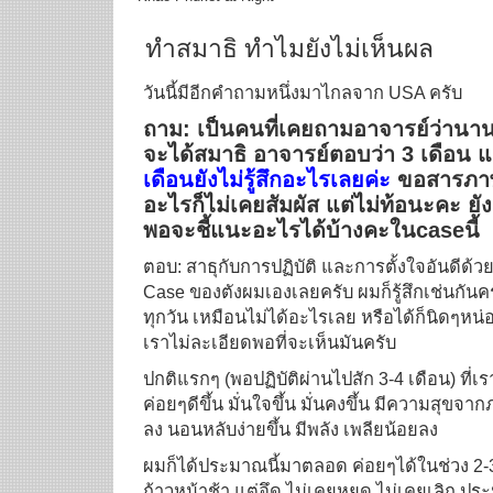
ทำสมาธิ ทำไมยังไม่เห็นผล
วันนี้มีอีกคำถามหนึ่งมาไกลจาก USA ครับ
ถาม: เป็นคนที่เคยถามอาจารย์ว่านานแ
จะได้สมาธิ อาจารย์ตอบว่า 3 เดือน แ
เดือนยังไม่รู้สึกอะไรเลยค่ะ
ขอสารภาพ
อะไรก็ไม่เคยสัมผัส แต่ไม่ท้อนะคะ ยัง
พอจะชี้แนะอะไรได้บ้างคะในcaseนี้
ตอบ: สาธุกับการปฏิบัติ และการตั้งใจอันดีด้ว
Case ของตังผมเองเลยครับ ผมก็รู้สึกเช่นกันครั
ทุกวัน เหมือนไม่ได้อะไรเลย หรือได้ก็นิดๆหน่
เราไม่ละเอียดพอที่จะเห็นมันครับ
ปกติแรกๆ (พอปฏิบัติผ่านไปสัก 3-4 เดือน) ที่เร
ค่อยๆดีขึ้น มั่นใจขึ้น มั่นคงขึ้น มีความสุข
ลง นอนหลับง่ายขึ้น มีพลัง เพลียน้อยลง
ผมก็ได้ประมาณนี้มาตลอด ค่อยๆได้ในช่วง 2-3 ป
ก้าวหน้าช้า แต่อึด ไม่เคยหยุด ไม่เคยเลิก ประ