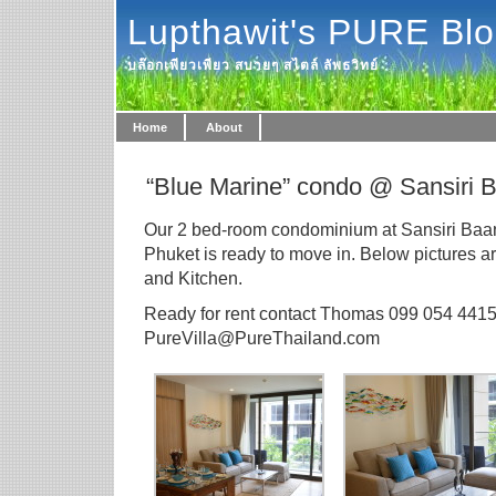
Lupthawit's PURE Bl
บล๊อกเพียวเพียว สบายๆ สไตล์ ลัพธวิทย์
Home
About
“Blue Marine” condo @ Sansiri 
Our 2 bed-room condominium at Sansiri Baa
Phuket is ready to move in. Below pictures a
and Kitchen.
Ready for rent contact Thomas 099 054 4415
PureVilla@PureThailand.com