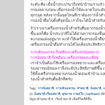
ระดับ คือ เมื่อน้ำประปามาถึงหน้าบ้านเราแล้ว 
กรองหยาบก่อน เพื่อกรองน้ำให้สะอาดในระดับแ
ทุกๆจุด หลังจากนั้นจุดไหนที่เราต้องการน้ำสำห
กรองน้ำดื่มไปตั้งที่จุดนั้น เราก็จะได้น้ำสำหรับด
ถ้าเราเอาเครื่องกรองน้ำสำหรับดื่มมากรองน้
ขึ้น ผลก็คือ น้ำประปาที่ไม่ได้ผ่านการกรองชั
ตะกอนแฝงอยู่มาก จะทำให้เครื่องกรองน้ำดื่ม
เครื่องกรองน้ำดื่มทำงานได้ไม่เต็มประสิทธิภา
การเดินจงกรม ก็เหมือน เครื่องกรองหยาบ
การนั่งสมาธิ ก็เหมือน เครื่องกรองละเอียด
เราจำเป็นต้องใช้เครื่องกรองหยาบ และเครื่อ
รองอารมณ์ของเราจึงจะมีประสิทธิภาพดีขึ้น เ
ใช้ทั้งเครื่งกรองหยาบกรองน้ำตอนเข้าบ้าน แ
รองน้ำสำหรับดื่มอีกทีครับ
Tags:
การนั่งสมาธิ
,
การเดินจงกรม
,
ทำสมาธิ
,
นั่งสมาธิ
,
เ
นั่งสมาธิ-เรียนสมาธิ
,
สุขภาพ กาย&ใจ
|
lupthawit
28/
ปัญหาด้วยสมาธิ 6: เริ่มทำสมาธิ เพื่อชีวิตที่ดีขึ้น