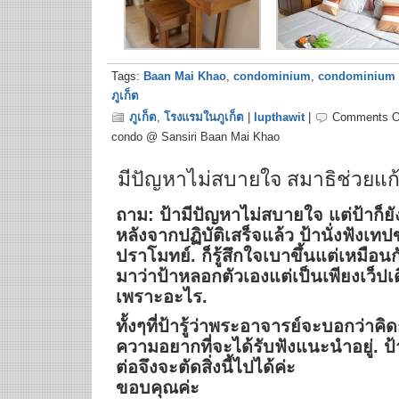
Tags:
Baan Mai Khao
,
condominium
,
condominium f
ภูเก็ต
ภูเก็ต
,
โรงแรมในภูเก็ต
|
lupthawit
|
Comments O
condo @ Sansiri Baan Mai Khao
มีปัญหาไม่สบายใจ สมาธิช่วยแก้
ถาม: ป้ามีปัญหาไม่สบายใจ แต่ป้าก็ยังป
หลังจากปฏิบัติเสร็จแล้ว ป้านั่งฟังเ
ปราโมทย์. ก็รู้สึกใจเบาขึ้นแต่เหมือน
มาว่าป้าหลอกตัวเองแต่เป็นเพียงเว็ปเด
เพราะอะไร.
ทั้งๆที่ป้ารู้ว่าพระอาจารย์จะบอกว่าคิดก็
ความอยากที่จะได้รับฟังแนะนำอยู่. 
ต่อจึงจะตัดสิ่งนี้ไปได้ค่ะ
ขอบคุณค่ะ