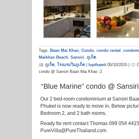
Tags:
Baan Mai Khao
,
Condo
,
condo rental
,
condom
Maikhao Beach
,
Sansiri
,
ภูเก็ต
ภูเก็ต
,
โรงแรมในภูเก็ต
|
lupthawit
05/10/2015 |
condo @ Sansiri Baan Mai Khao -2
“Blue Marine” condo @ Sansir
Our 2 bed-room condominium at Sansiri Baa
Phuket is now ready to move in. Below pictu
Bedroom 2, and 2 bath rooms.
Ready for rent contact Thomas 099 054 4415
PureVilla@PureThailand.com