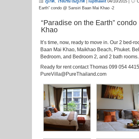
ภูเก็ต
,
โรงแรมในภูเก็ต
|
lupthawit
04/10/2015 |
Earth” condo @ Sansiri Baan Mai Khao -2
“Paradise on the Earth” condo
Khao
It’s time, now, ready to move in. Our 2 bed-
Baan Mai Khao, Maikhao Beach, Phuket. Bel
Bedroom, and Bedroom 2, and 2 bath rooms.
Ready for rent contact Thomas 099 054 4415
PureVilla@PureThailand.com