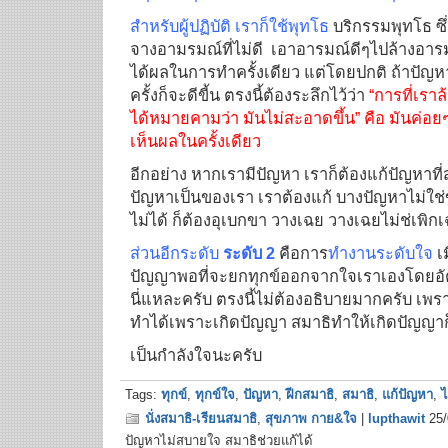
สำหรับผู้ปฏิบัติ เราก็ใช้พุทโธ
บริกรรมพุทโธ ซึ่
จางอามรมณ์ที่ไม่ดี เอาอารมณ์ดีๆไปล้างอารมณ์
ได้ผลในการทำครั้งเดียว แต่โดยปกติ ถ้าปัญห
ครั้งก็จะดีขี้น ตรงนี้ต้องระลึกไว้ว่า
“การที่เราล
ได้หมายคามว่า มันไม่สะอาดขึ้น” คือ มันค่อยๆ
เห็นผลในครั้งเดียว
อีกอย่าง หากเรามีปัญหา เราก็ต้องแก้ปัญหาที่ส
ปัญหาเป็นของเรา เราต้องแก้ บางปัญหาไม่ใช่ข
ไม่ได้ ก็ต้องอุเบกขา วางเฉย วางเฉยไม่ช่เพิ
ส่วนอีกระดับ
ระดับ 2
คือการ
ทำงานระดับใจ
เ
ปัญญาพอที่จะยกทุกข์ออกจากใจเราเองโดยอัต
นี่แหละครับ ตรงนี้ไม่ต้องอธิบายมากครับ เพร
ทำได้เพราะเกิดปัญญา สมาธิทำให้เกิดปัญญาก
เป็นกำลังใจนะครับ
Tags:
ทุกข์
,
ทุกข์ใจ
,
ปัญหา
,
ฝีกสมาธิ
,
สมาธิ
,
แก้ปัญหา
,
ไ
นั่งสมาธิ-เรียนสมาธิ
,
สุขภาพ กาย&ใจ
|
lupthawit
25/
ปัญหาไม่สบายใจ สมาธิช่วยแก้ได้