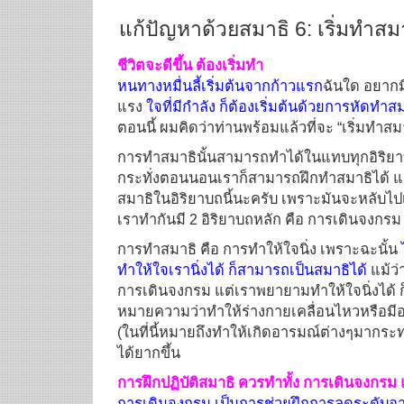
แก้ปัญหาด้วยสมาธิ 6: เริ่มทำสมาธิ 
ชีวิตจะดีขึ้น ต้องเริ่มทำ
หนทางหมื่นลี้เริ่มต้นจากก้าวแรก
ฉันใด อยากมีช
แรง
ใจที่มีกำลัง ก็ต้องเริ่มต้นด้วยการหัดทำส
ตอนนี้ ผมคิดว่าท่านพร้อมแล้วที่จะ “เริ่มทำสมาธิ 
การทำสมาธินั้นสามารถทำได้ในแทบทุกอิริยาบถ 
กระทั่งตอนนอนเราก็สามารถฝึกทำสมาธิได้ แต
สมาธิในอิริยาบถนี้นะครับ เพราะมันจะหลับไปเส
เราทำกันมี 2 อิริยาบถหลัก คือ การเดินจงกรม
การทำสมาธิ คือ การทำให้ใจนิ่ง เพราะฉะนั้น
ทำให้ใจเรานิ่งได้ ก็สามารถเป็นสมาธิได้
แม้ว่
การเดินจงกรม แต่เราพยายามทำให้ใจนิ่งได้ ก็
หมายความว่าทำให้ร่างกายเคลื่อนไหวหรือ
(ในที่นี้หมายถึงทำให้เกิดอารมณ์ต่างๆมากระ
ได้ยากขึ้น
การฝึกปฏิบัติสมาธิ ควรทำทั้ง การเดินจงกรม 
การเดินจงกรม เป็นการช่วยฝึกการลดระดับอาร