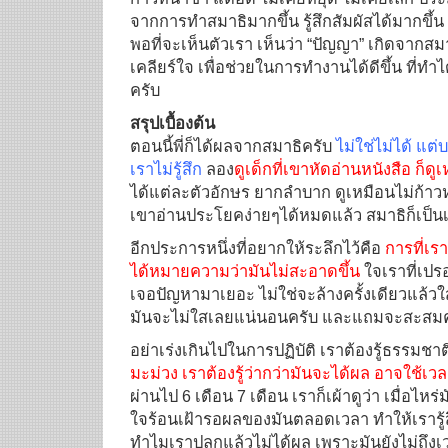
จากการทำสมาธิมากขึ้น รู้สึกสัมผัสได้มากขึ้
พอที่จะเห็นตัวเรา เห็นว่า “ปัญญา” เกิดจากสมาธิ
เคลียร์ใจ เพื่อช่วยในการทำงานได้ดีขึ้น ที่
ครับ
สรุปเบื้องต้น
ตอนนี้พี่ก็ได้ผลจากสมาธิครับ
ไม่ใช่ไม่ได้ แต่
เราไม่รู้สึก
ลอง
ดูเด็กที่เขาหัดอ่านหนังสือ ก็ด
ได้แต่ละตัวอักษร ยากลำบาก ดูเหมือนไม่ก้าวห
เขาอ่านประโยคง่ายๆได้หมดแล้ว สมาธิก็เป็นเ
อีกประการหนึ่งที่อยากให้ระลึกไว้คือ
การที่เรา
ได้หมายความว่ามันไม่สะอาดขึ้น
ใจเราที่เปรอ
เจอปัญหามาเยอะ ไม่ใช่จะล้างครั้งเดียวแล้วใส
มันจะไม่ใสเลยแน่นอนครับ และแถมจะสะสมคว
อย่าเร่งเกินไปในการปฏิบัติ เราต้องรู้ธรรมชา
มะม่วง เราต้องรู้ว่ากว่ามันจะได้ผล อาจใช้เวลา
ผ่านไป 6 เดือน 7 เดือน เราก็เผ้าดูว่า เมื่อไหร
ใจร้อนเฝ้ารอผลของมันตลอดเวลา ทำให้เรารู้
ทำไมเราปลูกแล้วไม่ได้ผล เพราะมันยังไม่ถึง