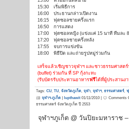
15:00 พร้อมกันที่สนาม
15:30 เริ่มพิธีการ
16:00 ประธานกล่าวเปิดงาน
16:15 ฟุตซอลชายครึ่งแรก
16:50 การแสดง
17:00 ฟุตซอลหญิง (แข่งแค่ 15 นาที ทีมละ 
17:20 ฟุตซอลชายครึ่งหลัง
17:55 จบการแข่งขัน
18:00 พิธีปิด และถ่ายรูปหมู่ร่วมกัน
เสร็จแล้วเชิญชาวจุฬาฯ และชาวธรรมศาสตร์
(buffet) ร่วมกัน ที่ SP กุ้งกะทะ
(รับบัตรรับประทานอาหาร
ฟรี
ได้ที่ผู้ประสาน
Tags:
CU
,
TU
,
จังหวัดภูเก็ต
,
จุฬา
,
จุฬาฯ
,
ธรรมศาสตร์
,
ฟ
จุฬาฯ-ภูเก็ต
|
lupthawit
01/11/2010 |
Comments O
ธรรมศาสตร์ จังหวัดภูเก็ต ปี 2553
จุฬาฯภูเก็ต @ วันปิยะมหาราช 