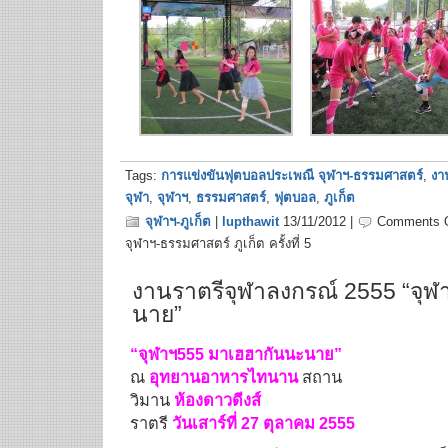
Tags:
การแข่งขันฟุตบอลประเพณี จุฬาฯ-ธรรมศาสตร์
,
งา
จุฬา
,
จุฬาฯ
,
ธรรมศาสตร์
,
ฟุตบอล
,
ภูเก็ต
จุฬาฯ-ภูเก็ต
|
lupthawit
13/11/2012 |
Comments O
จุฬาฯ-ธรรมศาสตร์ ภูเก็ต ครั้งที่ 5
งานราตรีจุฬาลงกรณ์ 2555 “จุ
นาย”
“จุฬาฯ555 มาเฮฮากันนะนาย”
ณ
อุทยานอาหารไทนาน
สถาน
วิมาน
ห้องดาวดีงส์
ราตรี
วันเสาร์ที่ 27 ตุลาคม 2555