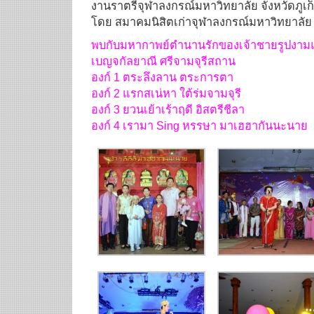
งานราตรีจุฬาลงกรณ์มหาวิทยาลัย จังหวัดภูเก
โดย สมาคมนิสิตเก่าจุฬาลงกรณ์มหาวิทยาลัย จ
พบกับมหากาพย์ตำนานรักของเจ้
าชายรูปงามแ
เบญจกัลยาณี ศรีจามจุรีสถาน
องก์ 1 ตระลึงลาน ตระการตา
องก์ 2 แรกสเน่หา ใต้ร่มจามจุรี
องก์ 3 ยวนเย้าเร้าฤดี อิสตรีชีลา
องก์ 4 เรามา Sing หรรษา มาเฮฮากันนะนาย