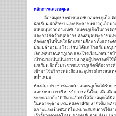
หลักการและเหตุผล
ห้องสมุดประชาชนเทศบาลนครภูเก็ต จัดเป็น
นักเรียน นักศึกษา และประชาชนชาวภูเก็ตมา
สนับสนุนจากทางเทศบาลนครภูเก็ตในการจัดซื
และการจัดจ้างบุคลากร ห้องสมุดประชาชนเทศบ
คือตั้งอยู่ในพื้นที่ใกล้กับสถานศึกษา ตั้งแต่ร
มัธยมจำนวน 3 โรงเรียน ได้แก่ โรงเรียนอนุบ
เล็กเทศบาลนครภูเก็ต และโรงเรียนเทศบาลบ้า
เป้าหมายเป็นเป็นเยาวชน กลุ่มผู้ปกครองที่ใช้พื
นักเรียน อีกทั้งประชาชนชาวภูเก็ตที่ต้องการค้น
เข้ามาใช้บริการหนังสือและอุปกรณ์สารสนเทศ
สม่ำเสมอ
ห้องสมุดประชาชนเทศบาลนครภูเก็ตได้รับกา
และระบบการบริหารจัดการครั้งใหญ่เมื่อเดือนส
ระยะเวลาถึง 10 ปีมาแล้วทำให้ห้องสมุดได้
ในหลายๆด้าน เช่น หลังคามีปัญหารั่วซึม หลั
สภาพและเป็นชนิดที่ไม่เหมาะสมกับการใช้งา
เก้าอี้ชำรุดทรุดโทรม ชำรุดเสียหาย มีรูปแบบที