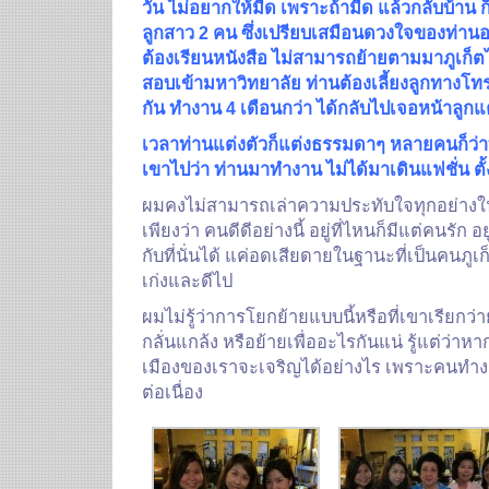
วัน ไม่อยากให้มืด เพราะถ้ามืด แล้วกลับบ้าน ก็
ลูกสาว 2 คน ซึ่งเปรียบเสมือนดวงใจของท่านอย
ต้องเรียนหนังสือ ไม่สามารถย้ายตามมาภูเก็
สอบเข้ามหาวิทยาลัย ท่านต้องเลี้ยงลูกทางโทรศ
กัน ทำงาน 4 เดือนกว่า ได้กลับไปเจอหน้าลูกแค่
เวลาท่านแต่งตัวก็แต่งธรรมดาๆ หลายคนก็ว่า
เขาไปว่า ท่านมาทำงาน ไม่ได้มาเดินแฟชั่น ต
ผมคงไม่สามารถเล่าความประทับใจทุกอย่างใน
เพียงว่า คนดีดีอย่างนี้ อยู่ที่ไหนก็มีแต่คนรัก 
กับที่นั่นได้ แค่อดเสียดายในฐานะที่เป็นคนภูเก
เก่งและดีไป
ผมไม่รู้ว่าการโยกย้ายแบบนี้หรือที่เขาเรียกว่
กลั่นแกล้ง หรือย้ายเพื่ออะไรกันแน่ รู้แต่ว่าหา
เมืองของเราจะเจริญได้อย่างไร เพราะคนทำ
ต่อเนื่อง