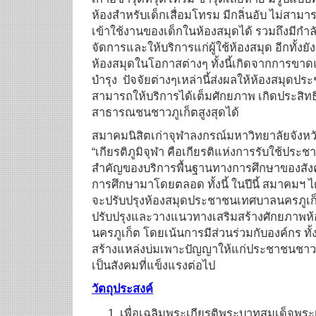
ห้องสำหรับเด็กเสื่อมโทรม มีกลิ่นอับ ไม่สา
เข้าใช้งานของเด็กในห้องสมุดได้ รวมถึงมีกำลั
จัดการและให้บริการแก่ผู้ใช้ห้องสมุด อีกทั้ง
ห้องสมุดในโอกาสต่างๆ ทั้งนี้เกิดจากการ
บำรุง ปัจจัยต่างๆเหล่านี้ส่งผลให้ห้องสมุด
สามารถให้บริการได้เต็มศักยภาพ เกิดประสิ
สาธารณชนชาวภูเก็ตสูงสุดได้
สมาคมนิสิตเก่าจุฬาลงกรณ์มหาวิทยาลัยจังหวัดภ
“เกียรติภูมิจุฬา คือเกียรติแห่งการรับใช้ประช
สำคัญของบริการพื้นฐานทางการศึกษาของสั
การศึกษามาโดยตลอด ทั้งนี้ ในปีนี้ สมาคมฯ ไ
จะปรับปรุงห้องสมุดประชาชนเทศบาลนครภูเ
ปรับปรุงและวางแนวทางเสริมสร้างศักยภาพ
นครภูเก็ต โดยเน้นการมีส่วนร่วมกับองค์กร ทั้ง
สร้างแหล่งบ่มเพาะปัญญาให้แก่ประชาชนชาวภูเก
เป็นสังคมที่แข็งแรงต่อไป
วัตถุประสงค์
เพื่อเฉลิมพระเกียรติพระบาทสมเด็จพระ