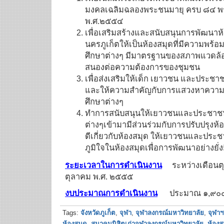
มงคลเฉลิมฉลองพระชนมายุ ครบ ๘๔ พรร
พ.ศ.๒๕๕๔
เพื่อเสริมสร้างและสนับสนุนการพัฒน
นครภูเก็ตให้เป็นห้องสมุดที่มีความพร้อ
ศึกษาต่างๆ มีมาตรฐานของสภาพแวดล้อ
สนองต่อความต้องการของชุมชน
เพื่อส่งเสริมให้เด็ก เยาวชน และประชาช
และให้ความสำคัญกับการแสวงหาความร
ศึกษาต่างๆ
ทำการสนับสนุนให้เยาวชนและประชาชนใ
ต่างๆเข้ามามีส่วนร่วมกับการปรับปรุงห้อ
ดีเกี่ยวกับห้องสมุด ให้เยาวชนและประ
ภูมิใจในห้องสมุดเพื่อการพัฒนาอย่างยั่ง
ระยะเวลาในการดำเนินงาน
ระหว่างเดือนต
ตุลาคม พ.ศ. ๒๕๕๕
งบประมาณการดำเนินงาน
ประมาณ ๑,๙๐๐
Tags:
จังหวัดภูเก็ต
,
จุฬา
,
จุฬาลงกรณ์มหาวิทยาลัย
,
จุฬาฯ
ห้องสมุด
,
สมาคมนิสิตเก่าจุฬาลงกรณ์มหาวิทยาลัย
,
ห้องส