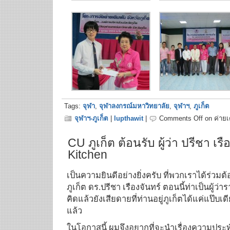
Tags:
จุฬา
,
จุฬาลงกรณ์มหาวิทยาลัย
,
จุฬาฯ
,
ภูเก็ต
จุฬาฯ-ภูเก็ต
|
lupthawit
|
Comments Off
on ค่ายเ
CU ภูเก็ต ต้อนรับ ผู้ว่า ปรีชา เรื
Kitchen
เป็นความยินดีอย่างยิ่งครับ ที่พวกเราได้ร่วมต
ภูเก็ต ดร.ปรีชา เรืองจันทร์ ตอนนี้ท่าเป็นผู้ว
คิดแล้วยังเสียดายที่ท่านอยู่ภูเก็ตได้แค่แป๊บเ
แล้ว
ในโอกาสนี้ ผมจึงอยากที่จะนำเรื่องความประทั