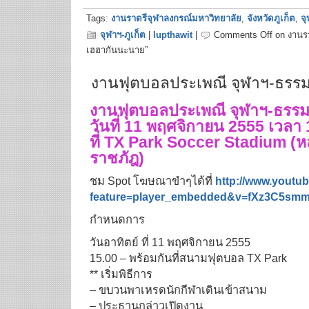
Tags:
งานราตรีจุฬาลงกรณ์มหาวิทยาลัย
,
จังหวัดภูเก็ต
,
จุ
จุฬาฯ-ภูเก็ต
|
lupthawit
|
Comments Off
on งานรา
เฮฮากันนะนาย”
งานฟุตบอลประเพณี จุฬาฯ-ธรรมศา
งานฟุตบอลประเพณี จุฬาฯ-ธรรมศาส
วันที่ 11 พฤศจิกายน 2555 เวลา 
ที่ TX Park Soccer Stadium (ห
ราชภัฎ)
ชม Spot โฆษณาขำๆได้ที่
http://www.youtu
feature=player_embedded&v=
fXz3C5smm
กำหนดการ
วันอาทิตย์ ที่ 11 พฤศจิกายน 2555
15.00 – พร้อมกันที่สนามฟุตบอล TX Park
** เริ่มพิธีการ
– ขบวนพาเหรดนักกีฬาเดินเข้าสนาม
– ประธานกล่าวเปิดงาน