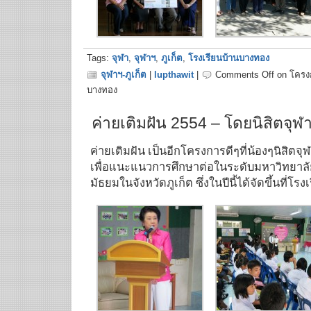
Tags:
จุฬา
,
จุฬาฯ
,
ภูเก็ต
,
โรงเรียนบ้านบางทอง
จุฬาฯ-ภูเก็ต
|
lupthawit
|
Comments Off
on โครงก
บางทอง
ค่ายเติมฝัน 2554 – โดยนิสิตจุฬ
ค่ายเติมฝัน เป็นอีกโครงการดีๆที่น้องๆนิสิตจ
เพื่อแนะแนวการศึกษาต่อในระดับมหาวิทยาลัย
มัธยมในจังหวัดภูเก็ต ซึ่งในปีนี้ได้จัดขึ้นที่โร