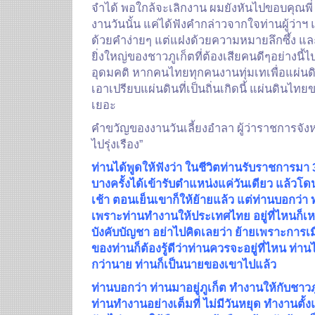
จำได้ พอใกล้จะเลิกงาน ผมยังหันไปขอบคุณพี่
งานวันนั้น แค่ได้ฟังคำกล่าวจากใจท่านผู้ว่าฯ แ
ด้วยคำง่ายๆ แต่แฝงด้วยความหมายลึกซึ้ง และย
ยิ่งใหญ่ของชาวภูเก็ตที่ต้องเสียคนดีๆอย่างนี
อุดมคติ หากคนไทยทุกคนงานทุ่มเทเพื่อแผ่นดิ
เอาเปรียบแผ่นดินที่เป็นถิ่นเกิดนี้ แผ่นดินไท
เยอะ
คำขวัญของงานวันเลี้ยงอำลา ผู้ว่าราชการจังหวัด
ไปรุ่งเรือง”
ท่านได้พูดให้ฟังว่า ในชีวิตท่านรับราชการมา 3
บางครั้งได้เข้ารับตำแหน่งแค่วันเดียว แล้วโ
เช้า ตอนเย็นเขาก็ให้ย้ายแล้ว แต่ท่านบอกว่า ท่
เพราะท่านทำงานให้ประเทศไทย อยู่ที่ไหนก็เหมื
บังคับบัญชา อย่าไปคิดเลยว่า ย้ายเพราะการเม
ของท่านก็ต้องรู้ดีว่าท่านควรจะอยู่ที่ไหน ท่านไ
กว่านาย ท่านก็เป็นนายของเขาไปแล้ว
ท่านบอกว่า ท่านมาอยู่ภูเก็ต ทำงานให้กับชาวภูเ
ท่านทำงานอย่างเต็มที่ ไม่มีวันหยุด ทำงานตั้