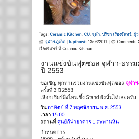
Tags:
Ceramic Kitchen
,
CU
,
จุฬา
,
ปรีชา เรืองจันทร์
,
ผู้ว
จุฬาฯ-ภูเก็ต
|
lupthawit
13/03/2011 |
Comments O
เรืองจันทร์ ที่ Ceramic Kitchen
งานแข่งขันฟุตซอล จุฬาฯ-ธรรมศา
ปี 2553
ขอเชิญ ทุกท่านร่วมงานแข่งขันฟุตซอล
จุฬาฯ
ครั้งที่ 3 ปี 2553
เลือกเชียร์ฝั่งไหน ขึ้ง Stand ฝั่งนั้นได้เลยครับ
วัน
อาทิตย์ ที่ 7 พฤศจิกายน พ.ศ. 2553
เวลา
15.00
สถานที่
ศูนย์กีฬาอาคาร 1 สะพานหิน
กำหนดการ