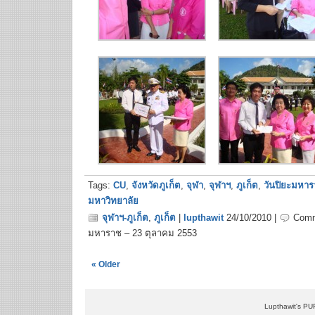
Tags:
CU
,
จังหวัดภูเก็ต
,
จุฬา
,
จุฬาฯ
,
ภูเก็ต
,
วันปิยะมหา
มหาวิทยาลัย
จุฬาฯ-ภูเก็ต
,
ภูเก็ต
|
lupthawit
24/10/2010 |
Comm
มหาราช – 23 ตุลาคม 2553
« Older
Lupthawit's PU