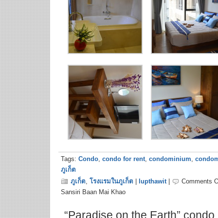
Tags:
Condo
,
condo for rent
,
condominium
,
condom
ภูเก็ต
ภูเก็ต
,
โรงแรมในภูเก็ต
|
lupthawit
|
Comments O
Sansiri Baan Mai Khao
“Paradise on the Earth” condo