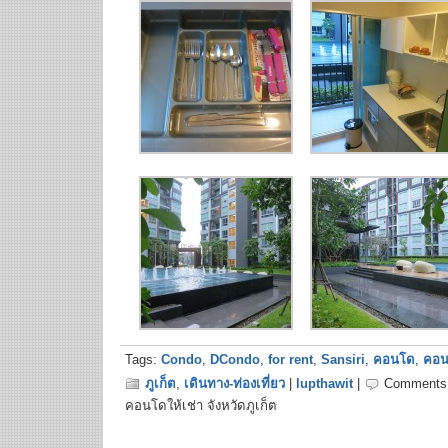
Tags:
Condo
,
DCondo
,
for rent
,
Sansiri
,
คอนโด
,
คอน
ภูเก็ต
,
เดินทาง-ท่องเที่ยว
|
lupthawit
|
Comments 
คอนโดให้เช่า จังหวัดภูเก็ต