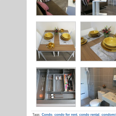
Tags:
Condo
,
condo for rent
,
condo rental
,
condomin