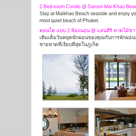
2 Bed-room Condo @ Sansiri Mai Khao Bea
Stay at Maikhao Beach seaside and enjoy you
most quiet beach of Phuket.
คอนโด แบบ 2 ห้องนอน @ แสนสิริ หาดไม้ขา
เติมเต็มวันหยุดพักผ่อนของคุณกับการพักผ่อ
ชายหาดที่เงียบที่สุดในภูเก็ต