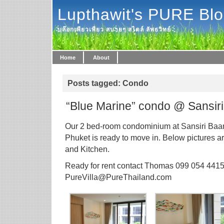
Lupthawit's PURE Bl
บล๊อกเพียวเพียว สบายๆ สไตล์ ลัพธวิทย์
Home
About
Posts tagged: Condo
“Blue Marine” condo @ Sansir
Our 2 bed-room condominium at Sansiri Baa
Phuket is ready to move in. Below pictures a
and Kitchen.
Ready for rent contact Thomas 099 054 4415
PureVilla@PureThailand.com