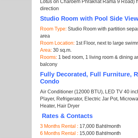
Lotus on Charoem Phrakriat Rama 9 Road) 
direction
Studio Room with Pool Side Vie
Room Type:
Studio Room with partition sepa
area
Room Location:
1st Floor, next to large swi
Area:
30 sq.m.
Rooms:
1 bed room, 1 living room & dining are
balcony
Fully Decorated, Full Furniture, 
Condo
Air Conditioner (12000 BTU), LED TV 40 inch
Player, Refrigerator, Electric Jar Pot, Micro
Heater, Hair Dryer
Rates & Contacts
3 Months Rental :
17,000 Baht/month
6 Months Rental :
15,000 Baht/month