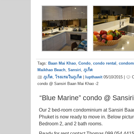
Tags:
Baan Mai Khao
,
Condo
,
condo rental
,
condom
Maikhao Beach
,
Sansiri
,
ภูเก็ต
ภูเก็ต
,
โรงแรมในภูเก็ต
|
lupthawit
05/10/2015 |
condo @ Sansiri Baan Mai Khao -2
“Blue Marine” condo @ Sansir
Our 2 bed-room condominium at Sansiri Baa
Phuket is now ready to move in. Below pictu
Bedroom 2, and 2 bath rooms.
Ready for rent contact Thomas 099 054 4415