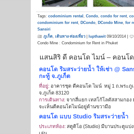
Tags:
codominium rental
,
Condo
,
condo for rent
,
co
condominium for rent
,
DCondo
,
DCondo Mine
,
for r
Sansiri
ภูเก็ต
,
เดินทาง-ท่องเที่ยว
|
lupthawit
09/10/2014 |
Condo Mine : Condominium for Rent in Phuket
แสนสิริ ดี คอนโด ไมน์ – คอนโดให
คอนโด ริมสระว่ายน้ำ ให้เช่า @ Sa
กะทู้ จ.ภูเก็ต
ที่อยู่:
อาคารชุด ดีคอนโด ไมน์ หมู่ 1 ถ.พระภูเก็
จ.ภูเก็ต 83120
การเดินทาง:
จากสี่แยก เทสโก้โลตัสสามกอง ม
จะเห็นดีคอนโดไมน์อยู่ด้านขวามือ
คอนโด แบบ Studio ริมสระว่ายน้ำ
ประเภทห้อง:
สตูดิโอ (Studio) มีบานประตูแบ่
เล่น