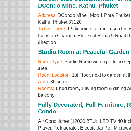
DCondo Mine, Kathu, Phuket
Address:
DCondo Mine, Moo 1 Phra Phuket K
Kathu, Phuket 83120
To Get There:
1.5 kilometers from Tesco Lotus
Lotus on Charoem Phrakriat Rama 9 Road) 
direction
Studio Room at Peaceful Garden
Room Type:
Studio Room with a partition se
area
Room Location:
1st Floor, next to garden at t
Area:
30 sq.m.
Rooms:
1 bed room, 1 living room & dining are
balcony
Fully Decorated, Full Furniture, 
Condo
Air Conditioner (12000 BTU), LED TV 40 inch
Player, Refrigerator, Electric Jar Pot, Micro