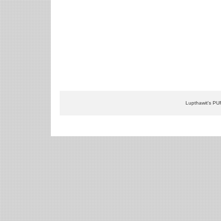
Lupthawit's PU