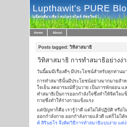
Lupthawit's PURE Bl
บล๊อกเพียวเพียว สบายๆ สไตล์ ลัพธวิทย์
Home
About
Posts tagged: วิทิสาสมาธิ
วิทิสาสมาธิ การทำสมาธิอย่างง่
วันนี้ผมมีเรื่องดีๆ มีประโยชน์สำหรับทุกท่า
การทำสมาธินั้นมีประโยชน์อย่างมากมายสำหรับผู้
ใจเย็น ลดอารมณ์ที่วุ่นวาย เป็นการพักผ่อน
ทำสมาธิเป็นการออกกำลังใจซึ่งทำให้จิตใจแ
กายซึ่งทำให้ร่างกายแข็งแรง
แต่ปัญหาก็คือ เรารู้ว่าดี แต่ไม่ได้ปฏิบัติ หรือไม
ออกกำลังกาย ออกกำลังกายแล้วดี แต่ก็ไม่ได
ค์ สิรินธโร จึงคิดวิธีการทำสมาธิแบบง่าย แต่ง