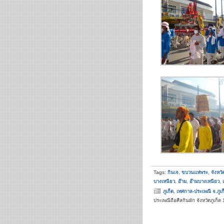
Tags:
กินเจ
,
ขบวนแห่พระ
,
จังหวั
บางเหนียว
,
อ๊าม
,
อ๊ามบางเหนียว
,
ภูเก็ต
,
เทศกาล-ประเพณี จ.ภูเก
ประเพณีถือศีลกินผัก จังหวัดภูเก็