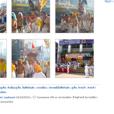
ปัญหา
ดภูเก็ต
,
ตัวเมืองภูเก็ต
,
ถือศีลกินผัก
,
บางเหนียว
,
ประเพณีถือศีลกินผัก
,
ภูเก็ต
,
ศาลเจ้า
,
ศาลเจ้า
แห่พระ
็ต
|
lupthawit
16/10/2010 |
Comments Off
on ขบวนแห่พระ อ๊าม(ศาลเจ้า)บางเหนียว
ต 13/10/2553