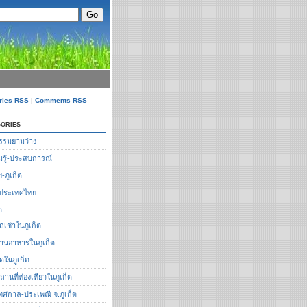
ries RSS
|
Comments RSS
ories
รรมยามว่าง
รู้-ประสบการณ์
ฯ-ภูเก็ต
ือประเทศไทย
ต
ถเช่าในภูเก็ต
้านอาหารในภูเก็ต
ัดในภูเก็ต
ถานที่ท่องเทียวในภูเก็ต
ทศกาล-ประเพณี จ.ภูเก็ต