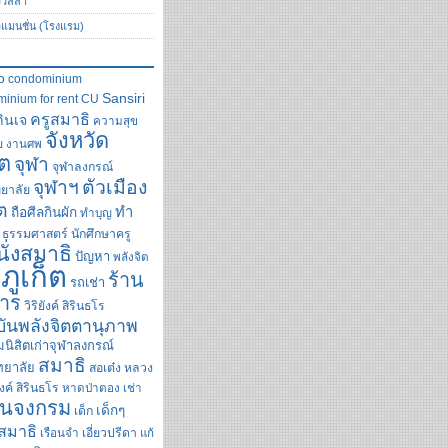
ววิลล่า
วแมนชั่น (โรงแรม)
o
condominium
Sansiri
inium for rent
CU
ครูสมาธิ
กินเจ
ความสุข
จังหวัด
ย
งานศพ
็ต
จุฬา
จุฬาลงกรณ์
ตัวเมือง
จุฬาฯ
ยาลัย
็ต
ทำ
ถือศีลกินผัก
ทำบุญ
ธรรมศาสตร์
นักศึกษาครู
นั่งสมาธิ
ปัญหา
พลังจิต
ภูเก็ต
ร้าน
รถเช่า
าร
วิริยังค์ สิรินธโร
ันพลังจิตตานุภาพ
นิสิตเก่าจุฬาลงกรณ์
สมาธิ
ทยาลัย
สอเต๋ง
หลวง
ังค์ สิรินธโร
หาดป่าตอง
เช่า
ินจงกรม
เด็กๆ
เด็ก
สมาธิ
เรือนจำ
เอี่ยวปรีดา
แก้