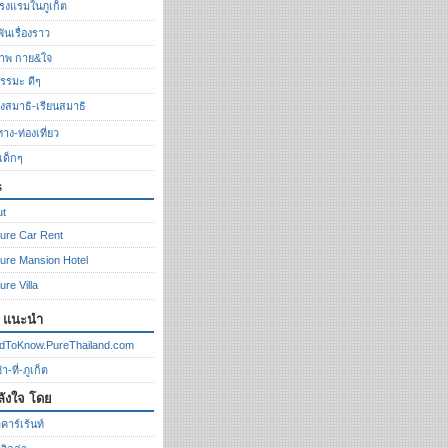
รงแรมในภูเก็ต
ันเรื่องราว
ภาพ กาย&ใจ
รรมะ ดีๆ
ั่งสมาธิ-เรียนสมาธิ
ทาง-ท่องเที่ยว
งเด็กๆ
s
ut
ure Car Rent
ure Mansion Hotel
ure Villa
ก แนะนำ
dToKnow.PureThailand.com
า-ที่-ภูเก็ต
ลังใจ โดย
คาร์เร้นท์