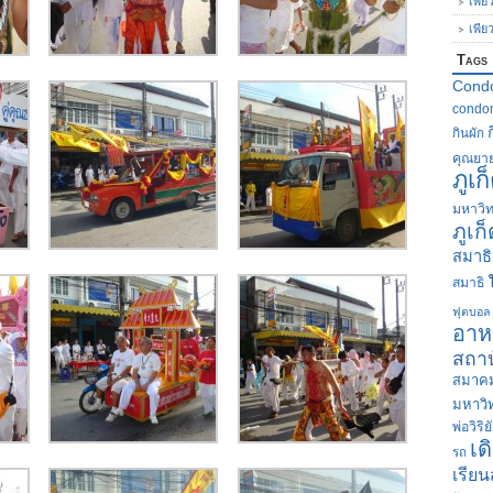
เพีย
เพีย
Tags
Cond
condom
กินผัก
คุณยา
ภูเก
มหาวิท
ภูเก
สมาธิ
สมาธิ
ฟุตบอล
อาห
สถาบ
สมาคม
มหาวิ
พ่อวิริย
เด
รถ
เรียน