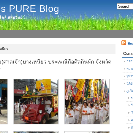
's PURE Blog
ตล์ ลัพธวิทย์
Ent
หนียว
Categ
ศาลเจ้า)บางเหนียว ประเพณีถือศีลกินผัก จังหวัด
กิจก
3
ความ
จุฬา
นี่ค
ภูเก็
ร
ร
ว
ส
เ