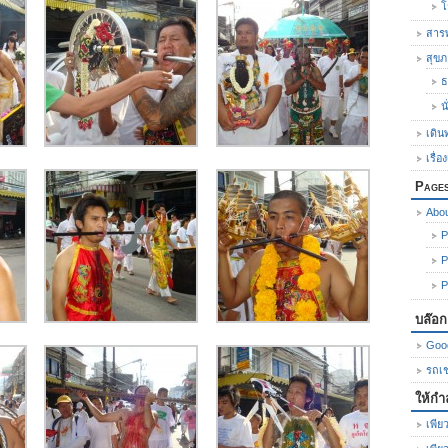
โ
สารพ
สุข
ธ
น
เดิน
เรื่อ
Page
Abo
P
P
P
บล๊อ
Goo
รถเช่
ให้กำ
เพียว