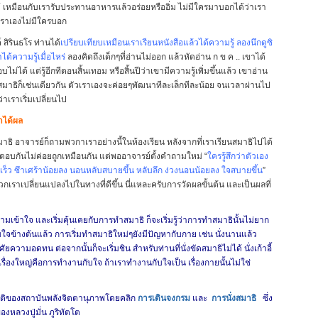
ด้ เหมือนกับเรารับประทานอาหารแล้วอร่อยหรืออิ่ม ไม่มีใครมาบอกได้ว่าเรา
ัวเราเองไม่มีใครบอก
 สิรินธโร ท่านได้
เปรียบเทียบเหมือนเราเรียนหนังสือแล้วได้ความรู้ ลองนึกดูซิ
ได้ความรู้เมื่อไหร่
ลองคิดถึงเด็กๆที่อ่านไม่ออก แล้วหัดอ่าน ก ข ค .. เขาได้
บไม่ได้ แต่รู้อีกทีตอนสิ้นเทอม หรือสิ้นปีว่าเขามีความรู้เพิ่มขึ้นแล้ว เขาอ่าน
สมาธิก็เช่นเดียวกัน ตัวเราเองจะค่อยๆพัฒนาทีละเล็กทีละน้อย จนเวลาผ่านไป
่าเราเริ่มเปลี่ยนไป
มาได้ผล
าธิ อาจารย์ก็ถามพวกาเราอย่างนี้ในห้องเรียน หลังจากที่เราเรียนสมาธิไปได้
อบกันไม่ค่อยถูกเหมือนกัน แต่พออาจารย์ตั้งคำถามใหม่ “
ใครรู้สึกว่าตัวเอง
็ว ซึาเศร้าน้อยลง นอนหลับสบายขึ้น หลับลึก ง่วงนอนน้อยลง ใจสบายขึ้น
”
กเราเปลี่ยนแปลงไปในทางที่ดีขึ้น นี่แหละครับการวัดผลขั้นต้น และเป็นผลที่
ามเข้าใจ และเริ่มคุ้นเคยกับการทำสมาธิ ก็จะเริ่มรู้ว่าการทำสมาธินั้นไม่ยาก
จข้างต้นแล้ว การเริ่มทำสมาธิใหม่ๆยังมีปัญหากับกาย เช่น นั่งนานแล้ว
ความอดทน ต่อจากนั้นก็จะเริ่มชิน สำหรับท่านที่นั่งขัดสมาธิไม่ได้ นั่งเก้าอี้
ื่องใหญ่คือการทำงานกับใจ ถ้าเราทำงานกับใจเป็น เรื่องกายนั้นไม่ใช่
ัติของสถาบันพลังจิตตานุภาพโดยคลิก
การเดินจงกรม
และ
การนั่งสมาธิ
ซึ่ง
งหลวงปู่มั่น ภูริทัตโต