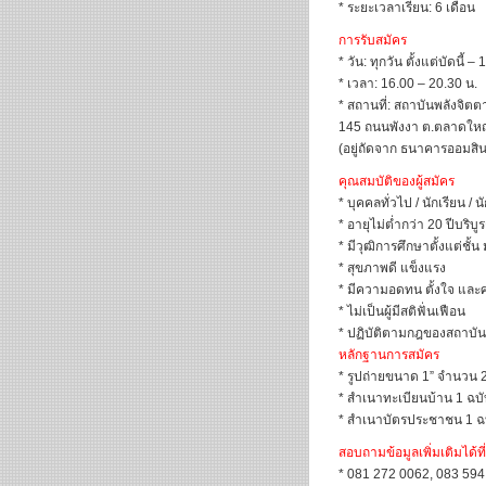
* ระยะเวลาเรียน: 6 เดือน
การรับสมัคร
* วัน: ทุกวัน ตั้งแต่บัดนี้ 
* เวลา: 16.00 – 20.30 น.
* สถานที่: สถาบันพลังจิตต
145 ถนนพังงา ต.ตลาดใหญ่ 
(อยู่ถัดจาก ธนาคารออมส
คุณสมบัติของผู้สมัคร
* บุคคลทั่วไป / นักเรียน / 
* อายุไม่ต่ำกว่า 20 ปีบริบู
* มีวุฒิการศึกษาตั้งแต่ชั้น 
* สุขภาพดี แข็งแรง
* มีความอดทน ตั้งใจ และ
* ไม่เป็นผู้มีสติฟั่นเฟือน
* ปฏิบัติตามกฎของสถาบัน
หลักฐานการสมัคร
* รูปถ่ายขนาด 1” จำนวน 2
* สำเนาทะเบียนบ้าน 1 ฉบ
* สำเนาบัตรประชาชน 1 ฉ
สอบถามข้อมูลเพิ่มเติมได้ที่
* 081 272 0062, 083 59