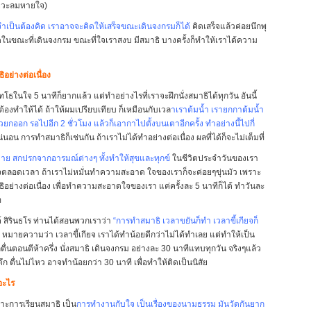
งหวะลมหายใจ)
ี่จำเป็นต้องคิด เราอาจจะคิดให้เสร็จขณะเดินจงกรมก็ได้
คิดเสร็จแล้วค่อยนึกพุ
ิดในขณะที่เดินจงกรม ขณะที่ใจเราสงบ มีสมาธิ บางครั้งก็ทำให้เราได้ความ
ิอย่างต่อเนื่อง
กพุทโธในใจ 5 นาทีก็ยากแล้ว แต่ทำอย่างไรที่เราจะฝึกนั่งสมาธิได้ทุกวัน อันนี้
่ต้องทำให้ได้ ถ้าให้ผมเปรียบเทียบ ก็เหมือนกับเวล
าเราต้มน้ำ เรายกกาต้มน้ำ
วยกออก รอไปอีก 2 ชั่วโมง แล้วก็เอากาไปตั้งบนเตาอีกครั้ง ทำอย่างนี้ไปกี่
่นอน การทำสมาธิก็เช่นกัน ถ้าเราไม่ได้ทำอย่างต่อเนื่อง ผลที่ได้ก็จะไม่เต็มที่
่าย สกปรกจากอารมณ์ต่างๆ ทั้งทำให้สุขและทุกข์
ในชีวิตประจำวันของเรา
ใจตลอดเวลา ถ้าเราไม่หมั่นทำความสะอาด ใจของเราก็จะค่อยๆขุ่นมัว เพราะ
ิอย่างต่อเนื่อง เพื่อทำความสะอาดใจของเรา แค่ครั้งละ 5 นาทีก็ได้ ทำวันละ
อ
์ สิรินธโร ท่านได้สอนพวกเราว่า
“การทำสมาธิ เวลาขยันก็ทำ เวลาขี้เกียจก็
น หมายความว่า เวลาขี้เกียจ เราได้ทำน้อยดีกว่าไม่ได้ทำเลย แต่ทำให้เป็น
ตื่นตอนตีห้าครึ่ง นั่งสมาธิ เดินจงกรม อย่างละ 30 นาทีแทบทุกวัน จริงๆแล้ว
ึก ตื่นไม่ไหว อาจทำน้อยกว่า 30 นาที เพื่อทำให้ติดเป็นนิสัย
อะไร
ราะการเรียนสมาธิ เป็น
การทำงานกับใจ เป็นเรื่องของนามธรรม มันวัดกันยาก