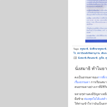
Tags:
ครูสมาธิ
,
นักศึกษาครูสมาธิ
โร
,
สถาบันพลังจิตตานุภาพ
,
เดินจ
นั่งสมาธิ-เรียนสมาธิ
,
ภูเก็ต
,
ส
นั่งสมาธิ ทำไมยา
คงเป็นธรรมดาของ
การที่เ
เรื่องธรรมดา
การเรียนสมา
คนธรรมดาอย่างเราที่มีชีว
หลายๆท่านคงมีปัญหาเหมือน
มือซ้าย
ท่องพุทโธได้แค่คำส
ให้ท่านเข้าใจว่ามันเป็นธ