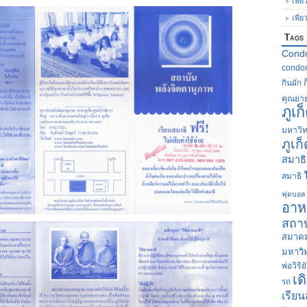
เพีย
เพีย
Tags
Cond
condom
กินผัก
คุณยา
ภูเก
มหาวิท
ภูเก
สมาธิ
สมาธิ
ฟุตบอล
อาห
สถาบ
สมาคม
มหาวิ
พ่อวิริย
เด
รถ
เรียน