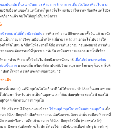
ของมัน เช่น ดิ้นรน กวัดแกว่ง ห้ามยาก รักษายาก เที่ยวไปไกล เที่ยวไปดวง
สมบัติเบื้องต้นของใจแค่นี้ท่านก็รู้แล้วใช่ไหมครับว่าใจเราเหมือนลิง แต่ไวยิ่ง
่งๆก็ยากแล้ว จับใจให้อยู่นิ่งก็ยากยิ่งกว่า
่ง
าจะนิ่งจะสงบได้ก็ต้องฝึกเช่นกัน
การที่เราทำงาน มีกิจกรรมมาทั้งวัน แล้วมานั่ง
งมันเป็นการยากจริงๆ เหมือนน้ำที่ไหลเชี่ยวมา แล้วเราเอาอะไรไปขวางให้
ูกแรงน้ำพัดไปหมด วิธีหนึ่งที่จะช่วยได้คือ การเดินจงกรม ก่อนนั่งสมาธิ การเดิน
วยลดระดับอารมณ์ที่วุ่นวายมาทั้งวัน เหมือนช่วยชะลอกระแสน้ำที่เชี่ยว
ลายท่าน ที่บางครั้งจิตใจไม่ค่อยนิ่งเวลานั่งสมาธิ
เมื่อได้เดินจงกรมก่อน
จสงบขึ้นมาก
บางคนที่มาเรียนที่สถาบันพลังจิตตานุภาพครั้งแรกๆ ก็แปลกใจที่
่าปกติ ก็เพราะเราเดินจงกรมก่อนนั่งสมาธิ
ยากแล้ว
้กระทั่งคนเก่า) แค่นึกพุทโธในใจ 5 นาที ไม่ให้วอกแวกไปเรื่องอื่นเลย แทบจะ
อันนี้ไม่ต้องตกใจครับเพราะเป็นกันทุกคน เราก็ต้องค่อยๆหัดตะล่อมใจตัวเองให้
ยู่ที่จุดๆเดียวด้วยการนึกพุทโธ
ค์ สิรินธโร ท่านได้กรุณาแนะนำว่า
ให้สมมุติ “พุทโธ” เหมือนกับกระสุนปืน
เมื่อ
ามา ให้เรานึกพุทโธเพื่อทำลายอารมณ์หรือความคิดเหล่านั้น เหมือนกับการที่
้ามีอารมณ์หรือความคิดเข้ามามาก ก็ให้เรานึกพุทโธถี่ขึ้น (ท่องพุทโธถี่ๆ)
มาก ยิงกระสุนทีละนัดคงไม่ทัน ก็ต้องใช้การยิงปืนกลเพื่อฆ่าศัตรู (การนึกพุ