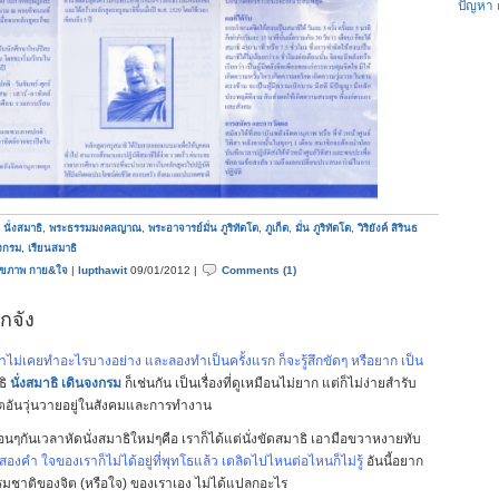
ปัญหา
,
นั่งสมาธิ
,
พระธรรมมงคลญาณ
,
พระอาจารย์มั่น ภูริทัตโต
,
ภูเก็ต
,
มั่น ภูริทัตโต
,
วิริยังค์ สิรินธ
งกรม
,
เรียนสมาธิ
ุขภาพ กาย&ใจ
|
lupthawit
09/01/2012 |
Comments (1)
กจัง
ราไม่เคยทำอะไรบางอย่าง และลองทำเป็นครั้งแรก ก็จะรู้สึกขัดๆ หรือยาก เป็น
ธิ
นั่งสมาธิ
เดินจงกรม
ก็เช่นกัน เป็นเรื่องที่ดูเหมือนไม่ยาก แต่ก็ไม่ง่ายสำรับ
ิตอันวุ่นวายอยู่ในสังคมและการทำงาน
ๆกันเวลาหัดนั่งสมาธิใหม่ๆคือ เราก็ได้แต่นั่งขัดสมาธิ เอามือขวาหงายทับ
องคำ ใจของเราก็ไม่ได้อยู่ที่พุทโธแล้ว เตลิดไปไหนต่อไหนก็ไม่รู้
อันนี้อยาก
รรมชาติของจิต (หรือใจ) ของเราเอง ไม่ได้แปลกอะไร