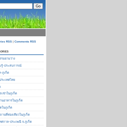
ries RSS
|
Comments RSS
ories
รรมยามว่าง
รู้-ประสบการณ์
ฯ-ภูเก็ต
ือประเทศไทย
ต
ถเช่าในภูเก็ต
้านอาหารในภูเก็ต
ัดในภูเก็ต
ถานที่ท่องเทียวในภูเก็ต
ทศกาล-ประเพณี จ.ภูเก็ต