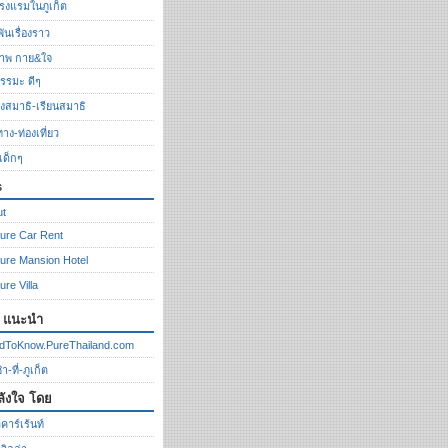
รงแรมในภูเก็ต
ันเรื่องราว
ภาพ กาย&ใจ
รรมะ ดีๆ
ั่งสมาธิ-เรียนสมาธิ
ทาง-ท่องเที่ยว
งเด็กๆ
s
ut
ure Car Rent
ure Mansion Hotel
ure Villa
ก แนะนำ
dToKnow.PureThailand.com
า-ที่-ภูเก็ต
ลังใจ โดย
คาร์เร้นท์