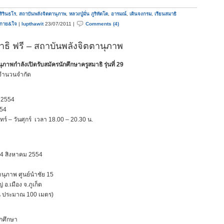
 สิรินธโร
,
สถาบันพลังจิตตานุภาพ
,
หลวงปู่มั่น ภูริทัตโต
,
อารมณ์
,
เดินจงกรม
,
เรียนสมาธิ
 กาย&ใจ
|
lupthawit
23/07/2011 |
Comments (4)
าธิ ฟรี – สถาบันพลังจิตตานุภาพ
ุภาพกำลังเปิดรับสมัครนักศึกษาครูสมาธิ รุ่นที่ 29
ับจำนวนจำกัด
ม 2554
554
นทร์ – วันศุกร์ เวลา 18.00 – 20.30 น.
 – 14 สิงหาคม 2554
านุภาพ ศูนย์นำชัย 15
อ.เมือง จ.ภูเก็ต
ิน ประมาณ 100 เมตร)
นักศึกษา