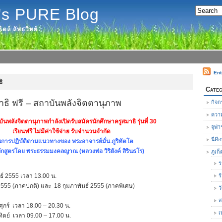
's PURE Blog
ตล์ ลัพธวิทย์
Ent
ิ
Categ
มาธิ ฟรี – สถาบันพลังจิตตานุภาพ
กิจก
ความ
บันพลังจิตตานุภาพกำลังเปิดรับสมัครนักศึกษาครูสมาธิ รุ่นที่ 30
จุฬา
เรียนฟรี ไม่มีค่าใช้จ่าย รับจำนวนจำกัด
นี่ค
การปฏิบัติตามแนวทางของ พระอาจารย์มั่น ภูริทัตโต
หลักสูตรโดย พระธรรมมงคลญาณ (หลวงพ่อ วิริยังค์ สิรินธโร)
ภูเก็
ร
ธ์ 2555 เวลา 13.00 น.
ร
ธ์ 2555 (ภาคปกติ) และ 18 กุมภาพันธ์ 2555 (ภาคพิเศษ)
ว
ส
นศุกร์ เวลา 18.00 – 20.30 น.
เ
ทิตย์ เวลา 09.00 – 17.00 น.