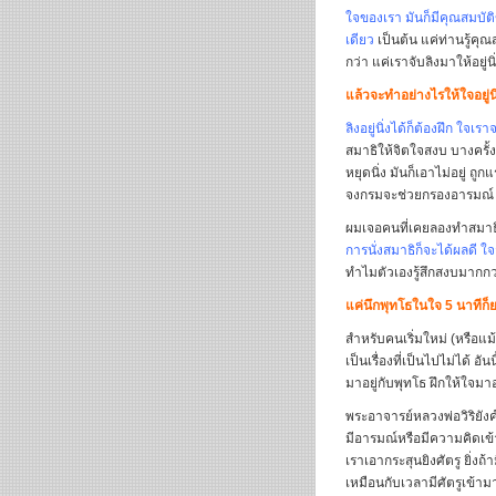
ใจของเรา มันก็มีคุณสมบัติ
เดียว
เป็นต้น แค่ท่านรู้คุณ
กว่า แค่เราจับลิงมาให้อยู่นิ
แล้วจะทำอย่างไรให้ใจอยู่นิ
ลิงอยู่นิ่งได้ก็ต้องฝึก ใจเร
สมาธิให้จิตใจสงบ บางครั้
หยุดนิ่ง มันก็เอาไม่อยู่ ถ
จงกรมจะช่วยกรองอารมณ์ ช่
ผมเจอคนที่เคยลองทำสมาธิห
การนั่งสมาธิก็จะได้ผลดี ใ
ทำไมตัวเองรู้สึกสงบมากกว
แค่นึกพุทโธในใจ 5 นาทีก็
สำหรับคนเริ่มใหม่ (หรือแม
เป็นเรื่องที่เป็นไปไม่ได้ 
มาอยู่กับพุทโธ ฝึกให้ใจมาอ
พระอาจารย์หลวงพ่อวิริยัง
มีอารมณ์หรือมีความคิดเข้
เราเอากระสุนยิงศัตรู ยิ่งถ
เหมือนกับเวลามีศัตรูเข้ามา