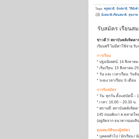
Tags:
ครูสมาธิ
,
นั่งสมาธิ
,
วิริยังค์
นั่งสมาธิ-เรียนสมาธิ
,
สุขภาพ
รับสมัคร เรียนสม
ข่าวดี !! สถาบันพลังจิตตาน
เรียนฟรี ไม่มีค่าใช้จ่าย ร
การเรียน
* ปฐมนิเทศน์: 14 สิงหาค
* เริ่มเรียน: 15 สิงหาคม 2
* วัน และ เวลาเรียน: วันจั
* ระยะเวลาเรียน: 6 เดือน
การรับสมัคร
* วัน: ทุกวัน ตั้งแต่บัดนี้
* เวลา: 16.00 – 20.30 น.
* สถานที่: สถาบันพลังจิตต
145 ถนนพังงา ต.ตลาดใหญ่ 
(อยู่ถัดจาก ธนาคารออมส
คุณสมบัติของผู้สมัคร
* บุคคลทั่วไป / นักเรียน / 