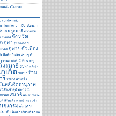
ววิลล่า
วแมนชั่น (โรงแรม)
o
condominium
Sansiri
inium for rent
CU
ครูสมาธิ
กินเจ
ความสุข
จังหวัด
ย
งานศพ
็ต
จุฬา
จุฬาลงกรณ์
ตัวเมือง
จุฬาฯ
ยาลัย
็ต
ทำ
ถือศีลกินผัก
ทำบุญ
ธรรมศาสตร์
นักศึกษาครู
นั่งสมาธิ
ปัญหา
พลังจิต
ภูเก็ต
ร้าน
รถเช่า
าร
วิริยังค์ สิรินธโร
ันพลังจิตตานุภาพ
นิสิตเก่าจุฬาลงกรณ์
สมาธิ
ทยาลัย
สอเต๋ง
หลวง
ังค์ สิรินธโร
หาดป่าตอง
เช่า
ินจงกรม
เด็กๆ
เด็ก
สมาธิ
เรือนจำ
เอี่ยวปรีดา
แก้