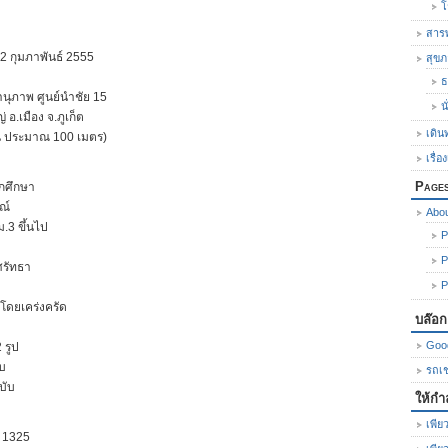
โ
สารพ
– 12 กุมภาพันธ์ 2555
สุข
ธ
านุภาพ ศูนย์นำชัย 15
น
อ.เมือง จ.ภูเก็ต
เดิน
ิน ประมาณ 100 เมตร)
เรื่อ
Page
นักศึกษา
รณ์
Abo
ม.3 ขึ้นไป
P
P
ศรัทธา
P
โดยเคร่งครัด
บล๊อ
Goo
 รูป
ับ
รถเช่
บับ
ให้กำ
เพียว
4 1325