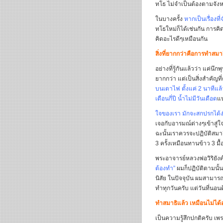
ทโธ ไม่จำเป็นต้องตามจั
ในบางครั้ง
หากเป็นเรื่องท
ทโธใหม่ก็ได้เช่นกัน การค
คิดอะไรดีๆเหมือนกัน
สิ่งที่ยากกว่าคือการทำสมาธ
อย่างที่รู้กันแล้วว่า แค่นึ
ยากกว่า แต่เป็นสิ่งสำคัญที
บนเตาไฟ ตั้งแค่ 2 นาทีแล้
เดือนกี่ปี น้ำไม่มีวันเดือด
แน
ใจของเรา มักจะสกปรกได้ง
เจอกับอารมณ์ต่างๆเข้าสู่
ฉะนั้นเราควรจะปฏิบัติสมาธ
3 ครั้งเหมือนทานข้าว 3 มื้
พระอาจารย์หลวงพ่อวิริยังค
ต้องทำ”
ผมก็ปฏิบัติตามนั้
นิสัย ในปัจจุบัน ผมสามารถ
ทำทุกวันครับ แต่วันที่นอนด
ทำสมาธิแล้ว เหมือนไม่ได้
เป็นความรู้สึกปกติครับ เพ