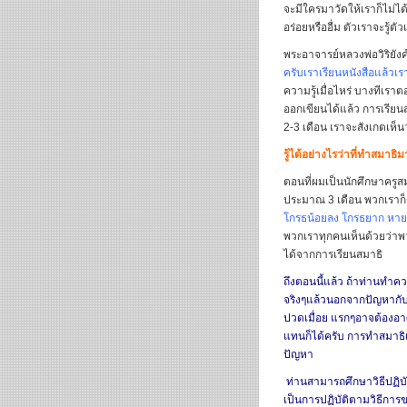
จะมีใครมาวัดให้เราก็ไม่ไ
อร่อยหรืออื่ม ตัวเราจะรู้ต
พระอาจารย์หลวงพ่อวิริยังค์
ครับเราเรียนหนังสือแล้วเรา
ความรู้เมื่อไหร่ บางทีเราตอ
ออกเขียนได้แล้ว การเรียน
2-3 เดือน เราจะสังเกตเห็นว
รู้ได้อย่างไรว่าที่ทำสมาธิ
ตอนที่ผมเป็นนักศึกษาครูสม
ประมาณ 3 เดือน พวกเราก็ต
โกรธน้อยลง โกรธยาก หายเร
พวกเราทุกคนเห็นด้วยว่าพว
ได้จากการเรียนสมาธิ
ถึงตอนนี้แล้ว ถ้าท่านทำคว
จริงๆแล้วนอกจากปัญหากับใ
ปวดเมื่อย แรกๆอาจต้องอาศัย
แทนก็ได้ครับ การทำสมาธิเร
ปัญหา
ท่านสามารถศึกษาวิธีปฏิบ
เป็นการปฏิบัติตามวิธีการขอ