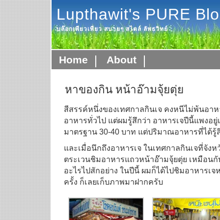
Lupthawit's PURE Bl
บล๊อกเพียวเพียว สบายๆ สไตล์ ลัพธวิทย์
Home
About
หาของกิน หน้าอ๊ามจุ้ยตุ่ย
สีสรรค์หนึ่งของเทศกาลกินเจ คงหนีไม่พ้นอาหา
อาหารทั่วไป แต่ผมรู้สึกว่า อาหารเจปีนี้แพงอยู่
มาตรฐาน 30-40 บาท แต่ปริมาณอาหารที่ได้รู้ส
และเมื่อนึกถึงอาหารเจ ในเทศกาลกินเจที่จังหวั
ตระเวนชิมอาหารแถวหน้าอ๊ามจุ้ยตุ่ย เหมือนกั
อะไรไปสักอย่าง ในปีนี้ ผมก็ได้ไปชิมอาหารเจห
ครั้ง ก็เลยเก็บภาพมาฝากครับ