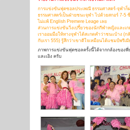
การแข่งขันฟุตซอลประเพณี ธรรมศาสตร์-จุฬาก็
ธรรมศาสตร์เป็นฝ่ายชนะจุฬา ไปด้วยสกอร์ 7-5 ซึ่
ไม่แพ้ English Premere Leage เลย
ส่วนการแข่งขันวิ่งเปรี้ยวของนักกีฬาหญิงและเก
เราออมมือให้ทางจุฬาได้สะกดคำว่าชนะบ้าง (กลัว
กับเรา 555) รู้สึกว่าเขาดีใจเหมือนได้แชมป์พรีเม
ภาพการแข่งขันฟุตซอลครั้งนี้ได้จากกล้องของพี่บุญเ
และเอิง ครับ