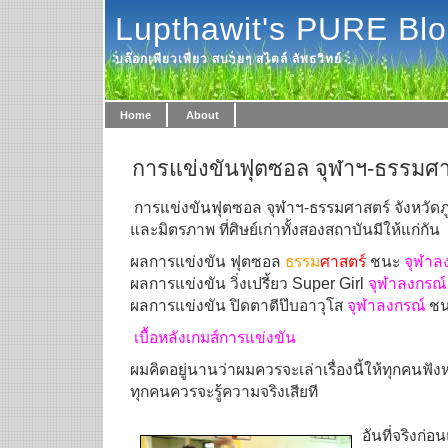
Lupthawit's PURE Bl
บล๊อกเพียวเพียว สบายๆ สไตล์ ลัพธวิทย์
Home
About
การแข่งขันฟุตซอล จุฬาฯ-ธรรมศาส
การแข่งขันฟุตซอล จุฬาฯ-ธรรมศาสตร์ จังหวัดภูเ
และมิตรภาพ ที่ศิษย์เก่าทั้งสองสถาบันมีให้แก่กัน
ผลการแข่งขัน ฟุตซอล
ธรรม
ศาสตร์
ชนะ
จุฬาล
ผลการแข่งขัน วิ่งเปรี้ยว Super Girl
จุฬาลงกรณ์
ผลการแข่งขัน ปิดตาตีป๊บอาวุโส
จุฬาลงกรณ์
ช
เบื้อหลังเกมส์การแข่งขัน
ผมคิดอยู่นานว่าผมควรจะเล่าเรื่องนี้ให้ทุกคนฟังหร
ทุกคนควรจะรู้ความจริงเสียที
อันที่จริงก่