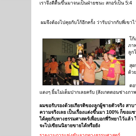
เราจึงตีตื้นขึ้นมาจนเป็นฝ่ายชนะ สกอร์เป็น 5:4
ผมจึงต้องไปคุยกับโก้อีกครั้ง ว่ารับปากกับพี่เขาไ
โก้
ภาพ
ลูกโ
สุด
ด้ว
ตอน
แดงๆ ยิ้มไม่เต็มปากเลยครับ (สังเกตตอนช่างภาพ
ผมขอรับรองด้วยเกียรติของลูกผู้ชายตัวจริง สาบาน
ความจริงเลย เป็นเรื่องแต่งขึ้นมา 100% ก็ขอแ
ได้คุยกับทางธรรมศาสตร์เพื่อบอกพี่วิทยาไว้แล้ว ไม
จะไปเขียนนิยายขายได้หรือยัง
รายงานการแข่งขันจากทางธรรมศาสตร์