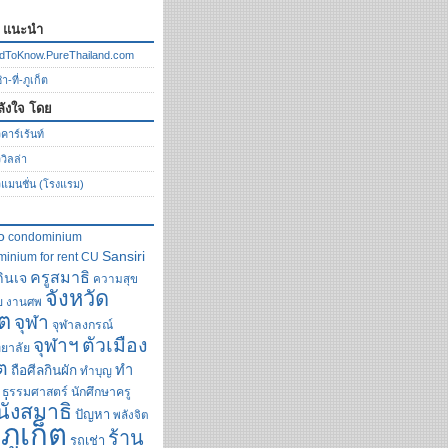
ก แนะนำ
dToKnow.PureThailand.com
า-ที่-ภูเก็ต
ลังใจ โดย
คาร์เร้นท์
ววิลล่า
วแมนชั่น (โรงแรม)
o
condominium
Sansiri
inium for rent
CU
ครูสมาธิ
กินเจ
ความสุข
จังหวัด
ย
งานศพ
็ต
จุฬา
จุฬาลงกรณ์
ตัวเมือง
จุฬาฯ
ยาลัย
็ต
ทำ
ถือศีลกินผัก
ทำบุญ
ธรรมศาสตร์
นักศึกษาครู
นั่งสมาธิ
ปัญหา
พลังจิต
ภูเก็ต
ร้าน
รถเช่า