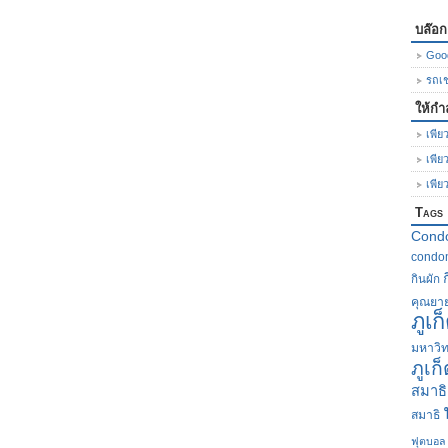
บล๊อ
Goo
รถเช่
ให้กำ
เพียว
เพีย
เพีย
Tags
Cond
condom
กินผัก
คุณยา
ภูเก
มหาวิท
ภูเก
สมาธิ
สมาธิ
ฟุตบอล