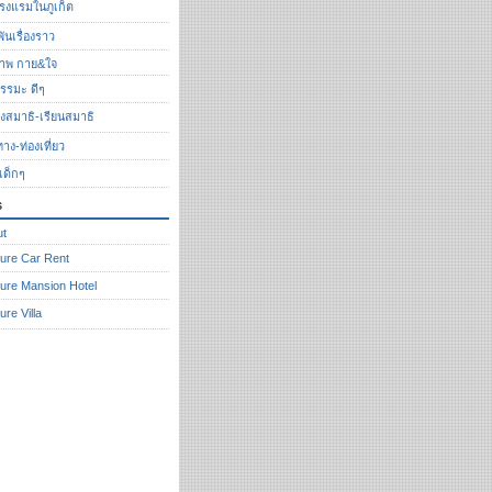
รงแรมในภูเก็ต
ันเรื่องราว
ภาพ กาย&ใจ
รรมะ ดีๆ
ั่งสมาธิ-เรียนสมาธิ
ทาง-ท่องเที่ยว
งเด็กๆ
s
ut
ure Car Rent
ure Mansion Hotel
ure Villa