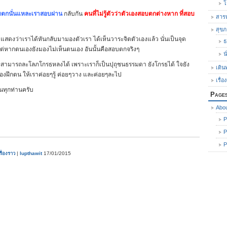
โ
อบตกนั่นแหละเราสอบผ่าน
กลับกัน
คนที่ไม่รู้ตัวว่าตัวเองสอบตกต่างหาก ที่สอบ
สารพ
สุข
ก แสดงว่าเราได้หันกลับมามองตัวเรา ได้เห็นวาระจิตตัวเองแล้ว นั่นเป็นจุด
ธ
ต่หากตนเองยังมองไม่เห็นตนเอง อันนั้นคือสอบตกจริงๆ
น
จะสามารถละโลภโกรธหลงได้ เพราะเราก็เป็นปุถุชนธรรมดา ยังโกรธได้ ใจยัง
เดิน
ต้องฝึกตน ให้เราค่อยๆรู้ ค่อยๆวาง และค่อยๆละไป
เรื่อ
นทุกท่านครับ
Page
Abo
P
P
P
รื่องราว
|
lupthawit
17/01/2015