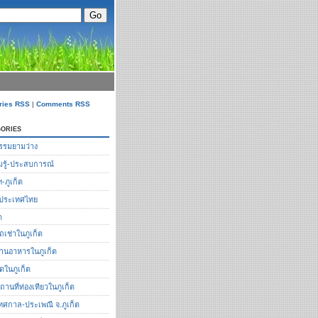
ries RSS
|
Comments RSS
ories
รรมยามว่าง
รู้-ประสบการณ์
ฯ-ภูเก็ต
ือประเทศไทย
ต
ถเช่าในภูเก็ต
้านอาหารในภูเก็ต
ัดในภูเก็ต
ถานที่ท่องเทียวในภูเก็ต
ทศกาล-ประเพณี จ.ภูเก็ต