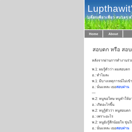
Lupthawit
บล๊อกเพียวเพียว สบายๆ สไ
Home
About
สอบตก หรือ สอบ
หลังจากผ่านการทำงานร่วมบ
พ.1: ผมรู้ตัวว่า ผมสอบตก
อ.: ทำไมละ
พ.1: มีบางเหตุการณ์ไม่เข้
อ.: นั่นแหละ เธอ
สอบผ่าน
—
พ.2: หนูขอโทษ หนูทำให้อา
อ.: เกิดอะไรขึ้น
พ.2: หนูรู้ตัวว่า หนูสอบตก
อ.: เพราะอะไร
พ.2: หนูยังรู้สึกน้อยใจ ขุ่
อ.: นั่นแหละ เธอ
สอบผ่าน