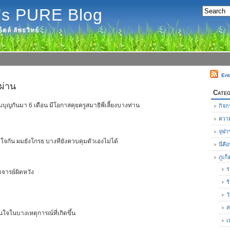
's PURE Blog
ตล์ ลัพธวิทย์
Ent
ผ่าน
Categ
ุญกันมา 6 เดือน มีโอกาสคุยครูสมาธิพี่เลี้ยงบางท่าน
กิจก
ความ
จุฬา
าใจกัน ผมยังโกรธ บางทียังควบคุมตัวเองไม่ได้
นี่ค
ภูเก็
ร
จารย์ผิดหวัง
ร
ว
ส
นในใจในบางเหตุการณ์ที่เกิดขึ้น
เ