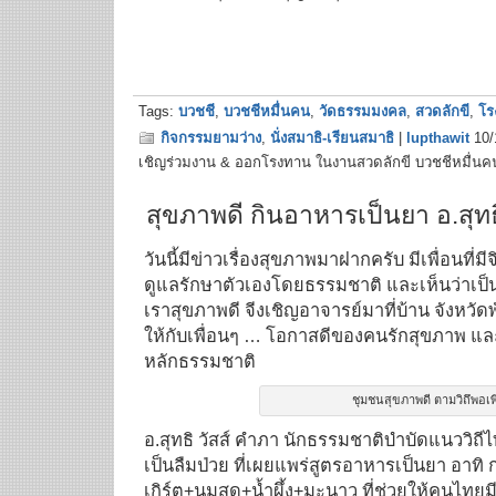
Tags:
บวชชี
,
บวชชีหมื่นคน
,
วัดธรรมมงคล
,
สวดลักขี
,
โร
กิจกรรมยามว่าง
,
นั่งสมาธิ-เรียนสมาธิ
|
lupthawit
10/
เชิญร่วมงาน & ออกโรงทาน ในงานสวดลักขี บวชชีหมื่นค
สุขภาพดี กินอาหารเป็นยา อ.สุทธ
วันนี้มีข่าวเรื่องสุขภาพมาฝากครับ มีเพื่อนที่ม
ดูแลรักษาตัวเองโดยธรรมชาติ และเห็นว่าเป็
เราสุขภาพดี จีงเชิญอาจารย์มาที่บ้าน จังหวัดพ
ให้กับเพื่อนๆ … โอกาสดีของคนรักสุขภาพ แล
หลักธรรมชาติ
ชุมชนสุขภาพดี ตามวิถึพอเพ
อ.สุทธิ วัสส์ คำภา นักธรรมชาติบำบัดแนววิถีไ
เป็นลืมป่วย ที่เผยแพร่สูตรอาหารเป็นยา อาทิ
เกิร์ต+นมสด+น้ำผึ้ง+มะนาว ที่ช่วยให้คนไทย