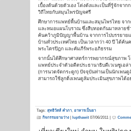
เบื้องต้นด้วยตัวเอง โด่งดังและเป็นที่รู้จักจา
วิถีไทยกับสมุนไพรปัญจศรี
ศึกษาการแพทย์พื้นบ้านและสมุนไพรไทย จากคร
และหมอแผนโบราณ ซึ่งสืบทอดกันมาหลายชั่ว
ค้นคว้าภูมิปัญญาพื้นบ้าน จากการไปบรรยายแ
บ้านทั่วประเทศไทย เป็นเวลากว่า 40 ปี ได้ค้นค
พระไตรปิฎก และคัมภีร์พระอภิธรรม
จากนั้นได้ศึกษาศาสตร์การพยากรณ์สุขภาพ โด
แพทย์ประจำตัวอดีตประธานาธิบดีเวเนซูเอล
(การนวดจัดกระดูก) ปัจจุบันท่านเป็นนักเพนดูล
สามารถใช้ลูกดิ่งเพนดูลัมประเมินสุขภาพได้อ
Tags:
สุทธิวัสส์ คำภา
,
อาหารเป็นยา
กิจกรรมยามว่าง
|
lupthawit
07/06/2011 |
Commen