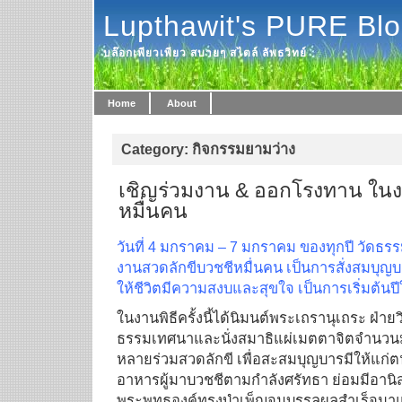
Lupthawit's PURE Bl
บล๊อกเพียวเพียว สบายๆ สไตล์ ลัพธวิทย์
Home
About
Category: กิจกรรมยามว่าง
เชิญร่วมงาน & ออกโรงทาน ในง
หมื่นคน
วันที่ 4 มกราคม – 7 มกราคม ของทุกปี วัดธรร
งานสวดลักขีบวชชีหมื่นคน เ
ป็นการสั่งสมบุญบาร
ให้ชีวิตมีความสงบและสุขใจ เป็นการเริ่มต้นป
ในงานพิธีครั้งนี้ได้นิมนต์
พระเถรานุเถระ ฝ่ายว
ธรรมเทศนาและนั่
งสมาธิแผ่เมตตาจิตจำนวนมา
หลายร่
วมสวดลักขี เพื่อสะสมบุญบารมีให้แก่ต
อาหารผู้มาบวชชีตามกำลังศรัทธา ย่อมมีอานิส
พระพุทธองค์ทรงบำเพ็
ญจนบรรลุผลสำเร็จมาแล