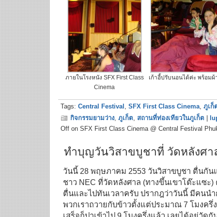
ภายในโรงหนัง SFX First Class
เก้าอี้ปรับนอนได้ค่ะ พร้อมผ้
Cinema
Tags:
Central Festival
,
SFX First Class Cinema
,
ภูเก็
กิจกรรมยามว่าง
,
ภูเก็ต
,
สถานที่ท่องเทียวในภูเก็ต
|
lu
Off
on SFX First Class Cinema @ Central Festival Phu
ทำบุญวันวิสาขบูชาที่ วัดหลังศา
วันนี้ 28 พฤษภาคม 2553 วันวิสาขบูชา ตื่นกัน
ชาว NEC ที่วัดหลังศาล (ทางขึ้นเขาโต๊ะแซะ) ต
ตื่นและไปทันเวลาครับ ปรากฎว่าวันนี้ มีค
พวกเราถวายกับข้าวตั้งแต่ประมาณ 7 โมงครึ่
เสร็จก็ปาเข้าไป 9 โมงครึ่งแล้ว เลยได้อยู่วัด