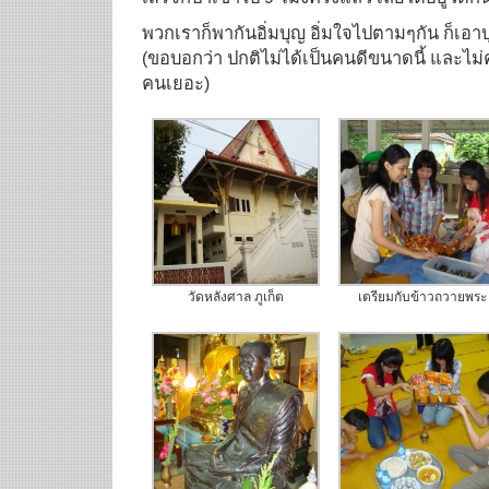
พวกเราก็พากันอิ่มบุญ อิ่มใจไปตามๆกัน ก็เ
(ขอบอกว่า ปกติไม่ได้เป็นคนดีขนาดนี้ และไม
คนเยอะ)
วัดหลังศาล ภูเก็ต
เตรียมกับข้าวถวายพระ