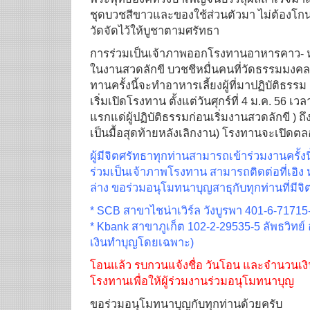
ชุดบวชสีขาวและของใช้
ส่วนตัวมา ไม่ต้องโก
วัดจัดไว้ให้บูชาตามศรัทธา
การร่วมเป็นเจ้
าภาพออกโรงทานอาหารคาว- หวาน 
ในงานสวดลักขี บวชชีหมื่นคนที่วัดธรรมมงคล 
ทานครั้งนี้จะทำอา
หารเลี้ยงผู้ที่มาปฏิบัติธร
เริ่มเปิดโรงทาน ตั้งแต่วันศุกร์ที่ 4 ม.ค. 56 เวล
แรกแด่ผู้ปฏิบัต
ิธรรมก่อนเริ่มงานสวดลักขี ) ถึง 
เป็นมื้อสุดท้ายหลังเลิกงาน) โรงทานจะเปิดตล
ผู้มีจิตศรัทธาทุกท่านสามารถเข้
าร่วมงานครั้ง
ร่วมเป็นเจ้
าภาพโรงทาน สามารถติดต่อที่เอิง หร
ล่าง ขอร่วมอนุโมทนาบุญสาธุกับทุกท่า
นที่มีจ
* SCB สาขาไชน่าเวิร์ล วังบูรพา 401-6-71715-2
* Kbank สาขาภูเก็ต 102-2-29535-5 ลัพธวิทย์ อา
เงินทำบุ
ญโดยเฉพาะ)
โอนแล้ว รบกวนแจ้งชื่อ วันโอน และจำนวนเงินด
โรงทานเพื่
อให้ผู้ร่วมงานร่วมอนุโมทนาบุญ
ขอร่วมอนุโมทนาบุญกับทุกท่านด้
วยครับ