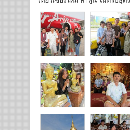
เที่ยวเชียงใหม่ ลำพูน ในทริปธุดง