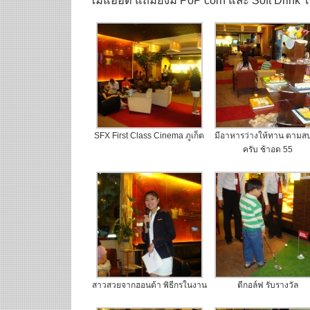
ไม่แออัด แถมยังมี PoP corn และ Soft Drink 
SFX First Class Cinema ภูเก็ต
มีอาหารว่างให้ทาน ตามส
ครับ ช้าอด 55
สาวสวยจากฮอนด้า พิธีกรในงาน
ตีกอล์ฟ รับรางวัล