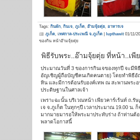
Tags:
กินผัก
,
กินเจ
,
ภูเก็ต
,
อ๊ามจุ้ยตุ่ย
,
อาหารเจ
ภูเก็ต
,
เทศกาล-ประเพณี จ.ภูเก็ต
|
lupthawit
01/11/20
ของกิน หน้าอ๊ามจุ้ยตุ่ย
พิธีรับพระ..อ๊ามจุ้ยตุ่ย ที่หน้า..เพ
ประมาณวันที่ 3 ของการกินเจของทุกปี จะมีพิธีอ
อัญเชิญผู้ถือบัญชีคนเกิดคนตาย) โดยทำพิธ
หิน และมีการต้อนรับองค์เทพ ณ สะพานพระอร
ประดิษฐานในศาลเจ้า
เพราะฉะนั้น บริเวณหน้า เพียวคาร์เร้นท์ ถ.รั
เจ จ.ภูเก็ต ในทุกๆปี เวลาประมาณ 19.00 น. ก็
มากมายมารอให้พระมาประทับร่าง ถ้าท่านต้อ
พลาดโอกาสนี้