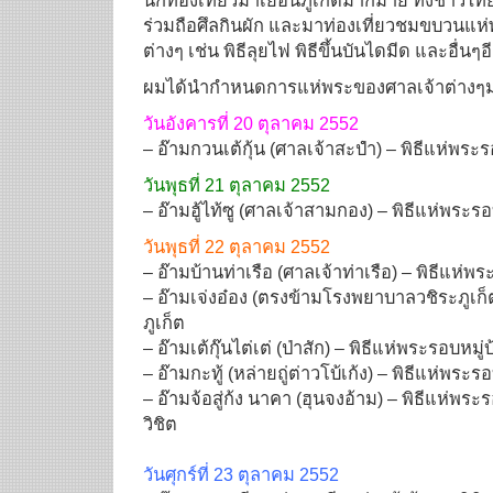
นักท่องเที่ยวมาเยือนภูเก็ตมากมาย ทั้งชาวไทย
ร่วมถือศึลกินผัก และมาท่องเที่ยวชมขบวนแ
ต่างๆ เช่น พิธีลุยไฟ พิธีขึ้นบันไดมีด และอื่นๆ
ผมได้นำกำหนดการแห่พระของศาลเจ้าต่างๆมาโ
วันอังคารที่ 20 ตุลาคม 2552
– อ๊ามกวนเต้กุ้น (ศาลเจ้าสะปำ) – พิธีแห่พระร
วันพุธที่ 21 ตุลาคม 2552
– อ๊ามฮู้ไท้ซู (ศาลเจ้าสามกอง) – พิธีแห่พระรอ
วันพุธที่ 22 ตุลาคม 2552
– อ๊ามบ้านท่าเรือ (ศาลเจ้าท่าเรือ) – พิธีแห่พร
– อ๊ามเจ่งอ๋อง (ตรงข้ามโรงพยาบาลวชิระภูเก็ต
ภูเก็ต
– อ๊ามเต้กุ๊นไต่เต่ (ป่าสัก) – พิธีแห่พระรอบ
– อ๊ามกะทู้ (หล่ายถู่ต่าวโบ้เก้ง) – พิธีแห่พร
– อ๊ามจ้อสู่ก้ง นาคา (ฮุนจงอ้าม) – พิธีแห่
วิชิต
วันศุกร์ที่ 23 ตุลาคม 2552