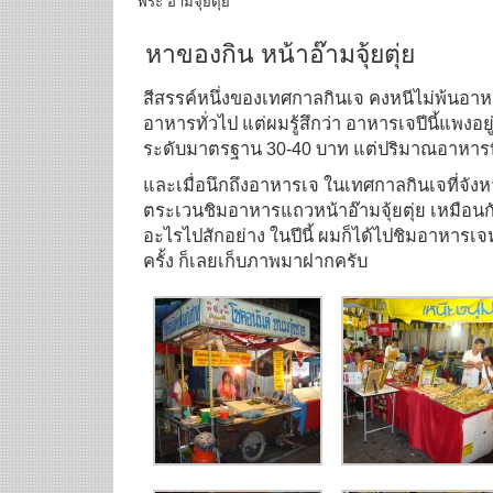
พระ อ๊ามจุ้ยตุ่ย
หาของกิน หน้าอ๊ามจุ้ยตุ่ย
สีสรรค์หนึ่งของเทศกาลกินเจ คงหนีไม่พ้นอาหา
อาหารทั่วไป แต่ผมรู้สึกว่า อาหารเจปีนี้แพงอยู
ระดับมาตรฐาน 30-40 บาท แต่ปริมาณอาหารที่ไ
และเมื่อนึกถึงอาหารเจ ในเทศกาลกินเจที่จังหว
ตระเวนชิมอาหารแถวหน้าอ๊ามจุ้ยตุ่ย เหมือนก
อะไรไปสักอย่าง ในปีนี้ ผมก็ได้ไปชิมอาหารเจ
ครั้ง ก็เลยเก็บภาพมาฝากครับ