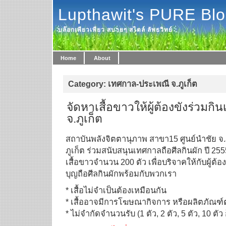
Lupthawit's PURE Bl
บล๊อกเพียวเพียว สบายๆ สไตล์ ลัพธวิทย์
Home
About
Category: เทศกาล-ประเพณี จ.ภูเก็ต
จัดหาเสื้อขาวให้ผู้ต้องขังร่วมกิ
จ.ภูเก็ต
สถาบันพลังจิตตานุภาพ สาขา15 ศูนย์นำชัย จ.ภู
ภูเก็ต ร่วมสนับสนุนเทศกาลถือศีลกินผัก
ปี 255
เสื้อขาวจำนวน 200 ตัว เพื่อบริจาคให้กับผู้ต้อง
บุญถื
อศีลกินผักพร้อมกับพวกเรา
* เสื้อไม่จำเป็นต้องเหมือนกัน
* เสื้ออาจมีการโฆษณากิจการ หรือผลิตภัณฑ์ต
* ไม่จำกัดจำนวนรับ (1 ตัว, 2 ตัว, 5 ตัว, 10 ตัว 