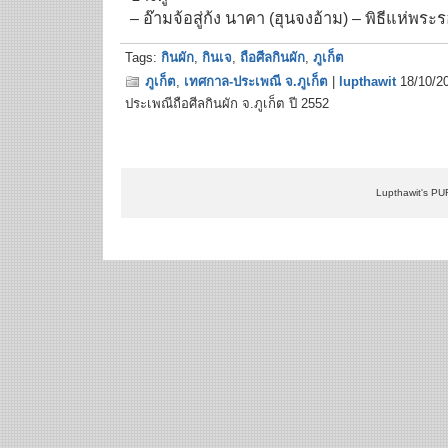
– อ๊ามจ้อสู่ก้ง นาคา (ฮุนจงอ้าม) – พิธีแห่พระ
Tags:
กินผัก
,
กินเจ
,
ถือศีลกินผัก
,
ภูเก็ต
ภูเก็ต
,
เทศกาล-ประเพณี จ.ภูเก็ต
|
lupthawit
18/10/2
ประเพณีถือศีลกินผัก จ.ภูเก็ต ปี 2552
Lupthawit's PU