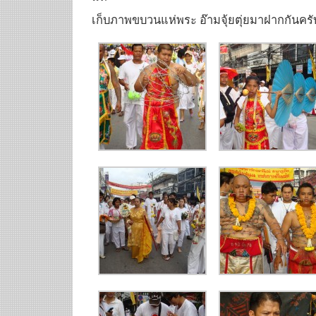
เก็บภาพขบวนแห่พระ อ๊ามจุ้ยตุ่ยมาฝากกันครั