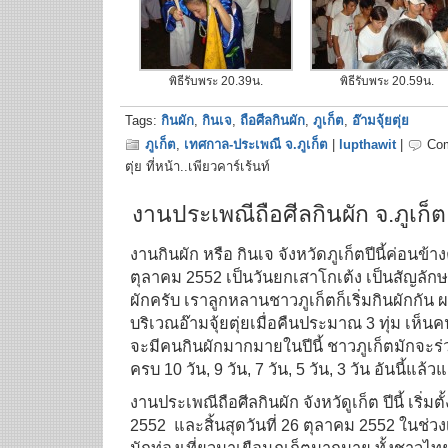
พิธีรับพระ 20.39น.
พิธีรับพระ 20.59น.
Tags:
กินผัก
,
กินเจ
,
ถือศีลกินผัก
,
ภูเก็ต
,
อ๊ามจุ้ยตุ่ย
ภูเก็ต
,
เทศกาล-ประเพณี จ.ภูเก็ต
|
lupthawit
|
Co
ตุ่ย ที่หน้า..เพียวคาร์เร้นท์
งานประเพณีถือศีลกินผัก จ.ภูเก็ต
งานกินผัก หรือ กินเจ จังหวัดภูเก็ตปีนี้ค่อนข้าง
ตุลาคม 2552 เป็นวันยกเสาโกเต้ง เป็นสัญลัก
ผักครับ เราลูกหลานชาวภูเก็ตก็เริ่มกินผักกั
บริเวณอ๊ามจุ้ยตุ่ยเมื่อคืนประมาณ 3 ทุ่ม เห
จะมีคนกินผักมากมายในปีนี้ ชาวภูเก็ตมักจะร่ว
ครบ 10 วัน, 9 วัน, 7 วัน, 5 วัน, 3 วัน อันนี้แ
งานประเพณีถือศีลกินผัก จังหวัดูเก็ต ปีนี้ เริ่มตั้
2552 และสิ้นสุดวันที่ 26 ตุลาคม 2552 ในช่วงเ