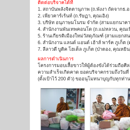
ติดต่อบริจาคได้ที่
1. สถาบันพลังจิตตานุภาพ (ถ.พังงา ถัดจากธ.
2. เพียวคาร์เร้นท์ (ถ.รัษฏา, คุณเอิง)
3. บริษัท อนุภาษมโนรม จำกัด (สามแยกนาคา, 
4. สำนักงานพันเทพคอนโด (ถ.แม่หลวน, คุณเบิ
5. ร้านเกียรติเมืองใหม่วัสดุภัณฑ์
(สามแยกสนาม
6. สำนักงาน แลนด์ แอนด์ เฮ้าส์ พาร์ค ภูเก็ต (ค
7. ลีลาวดี บูติค โฮเต็ล ภูเก็ต (ป่าตอง, คุณหยิน
ผลการดำเนินการ
โครงการมอบเสื้อขาวให้ผู้ต้องขั
งได้ร่วมถือศีล
ความสำเร็จเกิดคาด ยอดบริจาคกรวมถึงวันที่ 
(ตั้งเป้าไว้ 200 ตัว) ขออนุโมทนาบุญกับทุกท่า