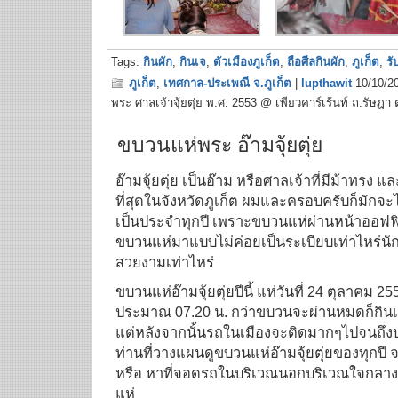
Tags:
กินผัก
,
กินเจ
,
ตัวเมืองภูเก็ต
,
ถือศีลกินผัก
,
ภูเก็ต
,
รั
ภูเก็ต
,
เทศกาล-ประเพณี จ.ภูเก็ต
|
lupthawit
10/10/2
พระ ศาลเจ้าจุ้ยตุ่ย พ.ศ. 2553 @ เพียวคาร์เร้นท์ ถ.รัษฎา ต
ขบวนแห่พระ อ๊ามจุ้ยตุ่ย
อ๊ามจุ้ยตุ่ย เป็นอ๊าม หรือศาลเจ้าที่มีม้าทรง
ที่สุดในจังหวัดภูเก็ต ผมและครอบครับก็มักจะไ
เป็นประจำทุกปี เพราะขบวนแห่ผ่านหน้าออฟฟิศเ
ขบวนแห่มาแบบไม่ค่อยเป็นระเบียบเท่าไหร่นัก
สวยงามเท่าไหร่
ขบวนแห่อ๊ามจุ้ยตุ่ยปีนี้ แห่วันที่ 24 ตุลาคม 2
ประมาณ 07.20 น. กว่าขบวนจะผ่านหมดก็กินเ
แต่หลังจากนั้นรถในเมืองจะติดมากๆไปจนถึงป
ท่านที่วางแผนดูขบวนแห่อ๊ามจุ้ยตุ่ยของทุกปี จ
หรือ หาที่จอดรถในบริเวณนอกบริเวณใจกลางเ
แห่