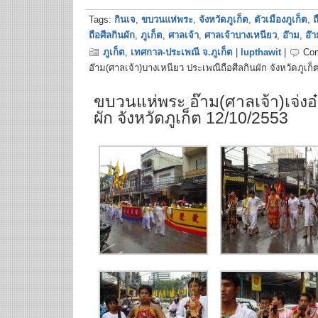
Tags:
กินเจ
,
ขบวนแห่พระ
,
จังหวัดภูเก็ต
,
ตัวเมืองภูเก็ต
,
ถ
ถือศีลกินผัก
,
ภูเก็ต
,
ศาลเจ้า
,
ศาลเจ้าบางเหนียว
,
อ๊าม
,
อ๊
ภูเก็ต
,
เทศกาล-ประเพณี จ.ภูเก็ต
|
lupthawit
|
Co
อ๊าม(ศาลเจ้า)บางเหนียว ประเพณีถือศีลกินผัก จังหวัดภูเก็
ขบวนแห่พระ อ๊าม(ศาลเจ้า)เจ่งอ๋
ผัก จังหวัดภูเก็ต 12/10/2553