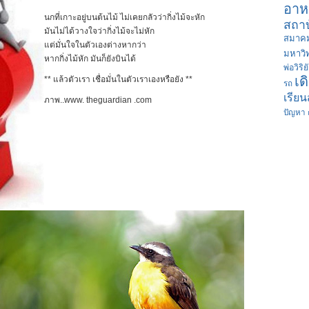
อาห
นกที่เกาะอยู่บนต้นไม้ ไม่เคยกลัวว่ากิ่งไม้จะหัก
สถาบ
มันไม่ได้วางใจว่ากิ่งไม้จะไม่หัก
สมาคม
แต่มั่นใจในตัวเองต่างหากว่า
มหาวิ
หากกิ่งไม้หัก มันก็ยังบินได้
พ่อวิริย
เด
** แล้วตัวเรา เชื่อมั่นในตัวเราเองหรือยัง **
รถ
เรียน
ภาพ..www. theguardian .com
ปัญหา