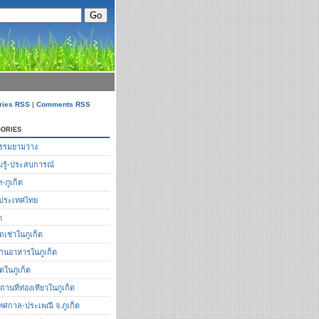
ries RSS
|
Comments RSS
ories
รรมยามว่าง
รู้-ประสบการณ์
ฯ-ภูเก็ต
ือประเทศไทย
ต
ถเช่าในภูเก็ต
้านอาหารในภูเก็ต
ัดในภูเก็ต
ถานที่ท่องเทียวในภูเก็ต
ทศกาล-ประเพณี จ.ภูเก็ต