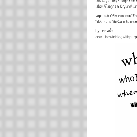
เมื่อไม่รู้ว่าปัญหาอยู่ที่ไหน
เมื่อแก้ไม่ถูกจุด ปัญหาที่แท
หยุด! แล้ว”พิจารณาตน”ส
“ปล่อยวาง”สักนิด แล้วบาง
by.. หยดน้ำ
ภาพ.. howtoblogwithpur