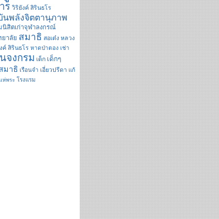
าร
วิริยังค์ สิรินธโร
ันพลังจิตตานุภาพ
นิสิตเก่าจุฬาลงกรณ์
สมาธิ
ทยาลัย
สอเต๋ง
หลวง
ังค์ สิรินธโร
หาดป่าตอง
เช่า
ินจงกรม
เด็กๆ
เด็ก
สมาธิ
เรือนจำ
เอี่ยวปรีดา
แก้
โรงแรม
แห่พระ