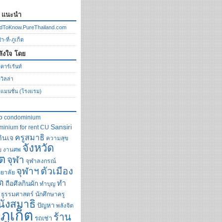
ก แนะนำ
dToKnow.PureThailand.com
า-ที่-ภูเก็ต
ลังใจ โดย
คาร์เร้นท์
ววิลล่า
วแมนชั่น (โรงแรม)
o
condominium
Sansiri
inium for rent
CU
ครูสมาธิ
กินเจ
ความสุข
จังหวัด
ย
งานศพ
็ต
จุฬา
จุฬาลงกรณ์
ตัวเมือง
จุฬาฯ
ยาลัย
็ต
ทำ
ถือศีลกินผัก
ทำบุญ
ธรรมศาสตร์
นักศึกษาครู
นั่งสมาธิ
ปัญหา
พลังจิต
ภูเก็ต
ร้าน
รถเช่า