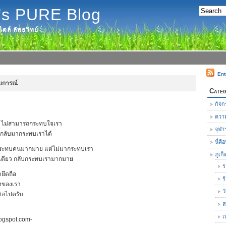
's PURE Blog
ตล์ ลัพธวิทย์
Ent
บการณ์
Categ
กิจก
ความ
ไม่สามารถกระทบใจเรา
จุฬา
กลับมากระทบเราได้
นี่ค
กระทบคนมากมาย แต่ไม่มากระทบเรา
ภูเก็
ิดเดียว กลับกระทบเรามากมาย
ร
ายึดถือ
ร
องของเรา
ว
ตต่อไปครับ
ส
เ
logspot.com-