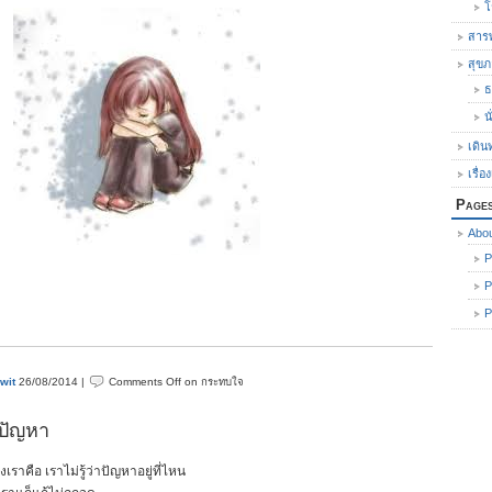
โ
สารพ
สุข
ธ
น
เดิน
เรื่อ
Page
Abo
P
P
P
wit
26/08/2014 |
Comments Off
on กระทบใจ
งปัญหา
งเราคือ เราไม่รู้ว่าปัญหาอยู่ที่ไหน