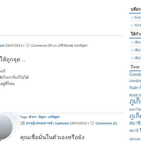
บล๊อ
Goo
รถเช่
ให้กำ
เพียว
wit
23/07/2014 |
Comments Off
on แก้ที่ ต้นเหตุ ของปัญหา
เพีย
เพีย
ห้ถูกจุด ..
Tags
าแก้
Cond
ยังไงเราก็แก้ไม่ได้
condom
อยู่ที่ไหน
กินผัก
คุณยา
ภูเก
มหาวิท
ภูเก
Tags:
ตัวเรา
,
ปัญหา
,
แก้ปัญหา
สมาธิ
ความรู้-ประสบการณ์
|
lupthawit
18/07/2014 |
Comments (1)
สมาธิ
คุณเชื่อมั่นในตัวเองหรือยัง
ฟุตบอล