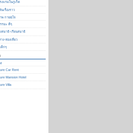
รงแรมในภูเก็ต
ันเรื่องราว
ภาพ กาย&ใจ
รรมะ ดีๆ
ั่งสมาธิ-เรียนสมาธิ
ทาง-ท่องเที่ยว
งเด็กๆ
s
ut
ure Car Rent
ure Mansion Hotel
ure Villa