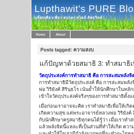
Lupthawit's PURE Bl
บล๊อกเพียวเพียว สบายๆ สไตล์ ลัพธวิทย์
Home
About
Posts tagged: ความสงบ
แก้ปัญหาด้วยสมาธิ 3: ทำสมาธิเ
วัตถุประสงค์การทำสมาธิ คือ การสะสมพลังจิ
การทำสมาธิมีวัตถุประสงค์ คือ การสะสมพลังจิ
พ่อ วิริยังค์ สิรินฺธโร เน้นย้ำให้นักศึกษาในหล
เข้าใจวัตถุประสงค์จริงๆของการทำสมาธิตั้งแ
เมื่อก่อนเราอาจจะคิด เราทำสมาธิเพื่อให้เกิ
เกิดความสุข แต่พระอาจารย์หลวงพ่อ วิริยังค์ 
กับนักศึกษาครูสมาธิทุกคนได้รู้ว่า เมื่อเราทำสม
แล้วพลังจิตนี้แหละที่เป็นส่วนที่ทำให้เกิด ค
และทำให้ใจเรามีกำลังมากพอที่จะทำอะไรหล