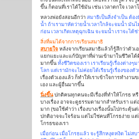
ขึ้น ก็ตอนที่เราได้ใช้มัน เช่น เวลาตกใจ เวลา
หลวงพ่อยังสอนอีกว่า
สมาธิเป็นสิ่งจำเป็น ต้อ
น้ำ ถ้าเรามาหัดว่ายน้ำเวลาใกล้จะจมน้ำ มันไม่
ก่อน เวลาเกิดเหตุฉุกเฉิน จะจมน้ำ เราจะได้ช่
สิ่งที่ผมได้จากการเรียนสมาธิ
สบายใจ
หลังจากเรียนสมาธิแล้วก็รู้สึกว่าตั
แยกแยะและแก้ปัญหาที่ผ่านเข้ามาในชีวิตได้ดีขึ
มากขึ้น
ทั้งชีวิตของเรา เราเรียนรู้เรื่องต่า
โลก แต่เรามักจะไม่ค่อยได้เรียนรู้เรื่องของต
เรื่องตัวเองแล้ว ก็ทำให้เราเข้าใจการทำงานขอ
เอง และผู้อื่นมากขึ้น
นิ่งขึ้น
ปกติคนทุกคนจะมีเรื่องที่ทำให้โกรธ หร
บางเรื่อง อาจจะดูธรรมดามากสำหรับเรา แต่
มาก (ขอใช้คำว่า เรื่องบางเรื่องนั้นไปกระตุ้น
ปกติอาจจะใจร้อน แต่ไม่ใช่คนที่โกรธง่าย แต่ก็
โกรธของเรา
เมื่อก่อน เมื่อโกรธแล้ว จะรู้สึกหงุดหงิด ไม