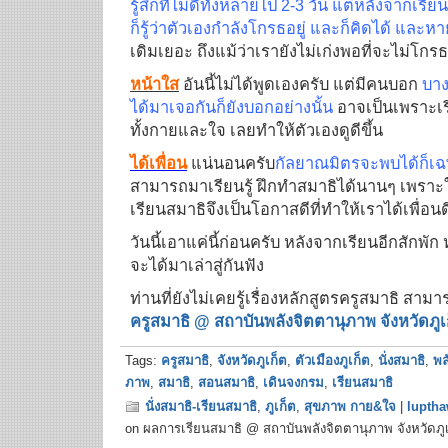
รู้สึกที่ไม่ดีทั้งหลายไป 2-3 วัน แต่หลังจากเ
ก็รู้ว่าตัวเองกำลังโกรธอยู่ และก็คิดได้ และห
เดิมเยอะ ถึงแม้ว่าเรายังไม่เก่งพอที่จะไม่โกร
หน้าใส
อันนี้ไม่ได้พูดเองครับ แต่มีคนบอก
บาง
ได้มาเจอกันก็ยังบอกอย่างนั้น
อาจเป็นเพราะเรี
ทั้งกายและใจ เลยทำให้ตัวเองดูดีขึ้น
ได้เพื่อน
แน่นอนครับ
กัลยาณมิตรจะพบได้ก็เฉ
สามารถมาเรียนรู้ ฝึกทำสมาธิได้นานๆ เพราะใจ
เรียนสมาธิจึงเป็นโอกาสดีที่ทำให้เราได้เพื่อนด
วันนี้เอาแค่นี้ก่อนครับ หลังจากเรียนอีกสักพ
จะได้มาเล่าสู่กันฟัง
ท่านที่ยังไม่เคยรู้เรื่องหลักสูตรครูสมาธิ สามา
ครูสมาธิ @ สถาบันพลังจิตตานุภาพ จังหวัดภูเ
Tags:
ครูสมาธิ
,
จังหวัดภูเก็ต
,
ตัวเมืองภูเก็ต
,
นั่งสมาธิ
,
พล
ภาพ
,
สมาธิ
,
สอนสมาธิ
,
เดินจงกรม
,
เรียนสมาธิ
นั่งสมาธิ-เรียนสมาธิ
,
ภูเก็ต
,
สุขภาพ กาย&ใจ
|
luptha
on ผลการเรียนสมาธิ @ สถาบันพลังจิตตานุภาพ จังหวัดภู