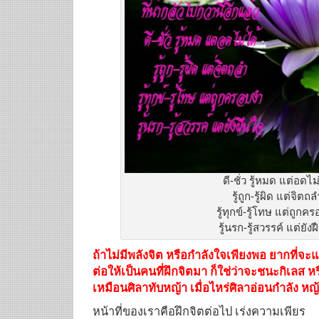
ดี-ชั่ว รู้หมด แต่อดไม
รู้ถูก-รู้ผิด แต่จิตถล
รู้ทุกข์-รู้โทษ แต่ถูกค
รู้นรก-รู้สวรรค์ แต่ยัง
ถ้าไม่มีพลังจิต หรือกำลังใจเพียงพอ ยากที่จะ
ต่อให้เป็นคนที่ฝึกจิตมา ก็ใช่ว่าจะชนะกิเลส หร
เหมือนศิลาทับหญ้า เมื่อไหร่ศิลาอ่อนกำลัง ห
หน้าที่ของเราคือฝึกจิตต่อไป เร่งความเพียร