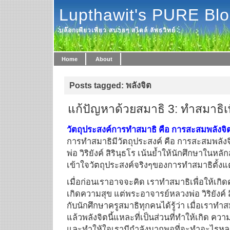
Lupthawit's PURE Bl
บล๊อกเพียวเพียว สบายๆ สไตล์ ลัพธวิทย์
Home
About
Posts tagged: พลังจิต
แก้ปัญหาด้วยสมาธิ 3: ทำสมาธิเ
วัตถุประสงค์การทำสมาธิ คือ การสะสมพลังจิ
การทำสมาธิมีวัตถุประสงค์ คือ การสะสมพลังจิ
พ่อ วิริยังค์ สิรินฺธโร เน้นย้ำให้นักศึกษาในหล
เข้าใจวัตถุประสงค์จริงๆของการทำสมาธิตั้งแ
เมื่อก่อนเราอาจจะคิด เราทำสมาธิเพื่อให้เกิ
เกิดความสุข แต่พระอาจารย์หลวงพ่อ วิริยังค์ 
กับนักศึกษาครูสมาธิทุกคนได้รู้ว่า เมื่อเราทำสม
แล้วพลังจิตนี้แหละที่เป็นส่วนที่ทำให้เกิด ค
และทำให้ใจเรามีกำลังมากพอที่จะทำอะไรหล