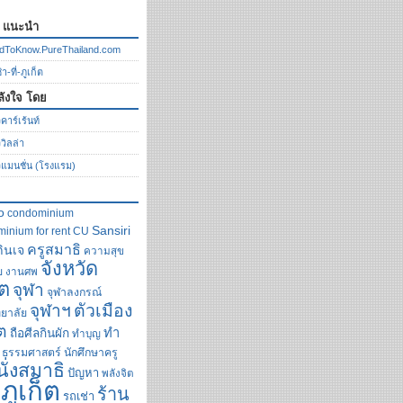
ก แนะนำ
dToKnow.PureThailand.com
า-ที่-ภูเก็ต
ลังใจ โดย
คาร์เร้นท์
ววิลล่า
วแมนชั่น (โรงแรม)
o
condominium
Sansiri
inium for rent
CU
ครูสมาธิ
กินเจ
ความสุข
จังหวัด
ย
งานศพ
็ต
จุฬา
จุฬาลงกรณ์
ตัวเมือง
จุฬาฯ
ยาลัย
็ต
ทำ
ถือศีลกินผัก
ทำบุญ
ธรรมศาสตร์
นักศึกษาครู
นั่งสมาธิ
ปัญหา
พลังจิต
ภูเก็ต
ร้าน
รถเช่า