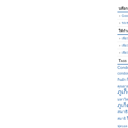
บล๊อ
Goo
รถเช่
ให้กำ
เพียว
เพีย
เพีย
Tags
Cond
condom
กินผัก
คุณยา
ภูเก
มหาวิท
ภูเก
สมาธิ
สมาธิ
ฟุตบอล