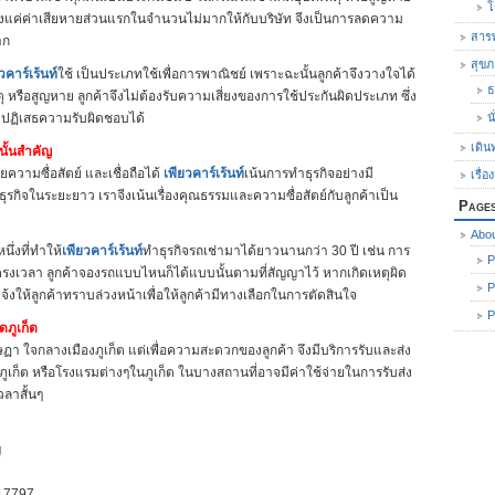
โ
ียงแค่ค่าเสียหายส่วนแรกในจำนวนไม่มากให้กับบริษัท จีงเป็นการลดความ
สารพ
าก
สุข
วคาร์เร้นท์
ใช้ เป็นประเภทใช้เพื่อการพาณิชย์ เพราะฉะนั้นลูกค้าจึงวางใจได้
ธ
หตุ หรือสูญหาย ลูกค้าจึงไม่ต้องรับความเสี่ยงของการใช้ประกันผิดประเภท ซึ่ง
ัยปฏิเสธความรับผิดชอบได้
น
เดิน
้นั้นสำคัญ
ยความซื่อสัตย์ และเชื่อถือได้
เพียวคาร์เร้นท์
เน้นการทำธุรกิจอย่างมี
เรื่อ
ุรกิจในระยะยาว เราจีงเน้นเรื่องคุณธรรมและความซื่อสัตย์กับลูกค้าเป็น
Page
Abo
นึ่งที่ทำให้
เพียวคาร์เร้นท์
ทำธุรกิจรถเช่ามาได้ยาวนานกว่า 30 ปี เช่น การ
P
่ตรงเวลา ลูกค้าจองรถแบบไหนก็ได้แบบนั้นตามที่สัญญาไว้ หากเกิดเหตุผิด
P
จ้งให้ลูกค้าทราบล่วงหน้าเพื่อให้ลูกค้ามีทางเลือกในการตัดสินใจ
P
ดภูเก็ต
ถ.รัษฏา ใจกลางเมืองภูเก็ต แต่เพื่อความสะดวกของลูกค้า จึงมีบริการรับและส่ง
ูเก็ต หรือโรงแรมต่างๆในภูเก็ต ในบางสถานที่อาจมีค่าใช้จ่ายในการรับส่ง
ลาสั้นๆ
่
217797