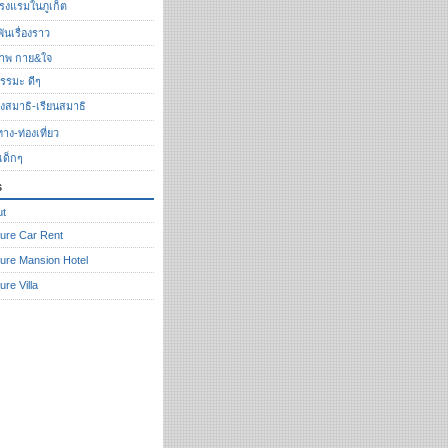
รงแรมในภูเก็ต
ันเรื่องราว
ภาพ กาย&ใจ
รรมะ ดีๆ
ั่งสมาธิ-เรียนสมาธิ
ทาง-ท่องเที่ยว
งเด็กๆ
s
ut
ure Car Rent
ure Mansion Hotel
ure Villa