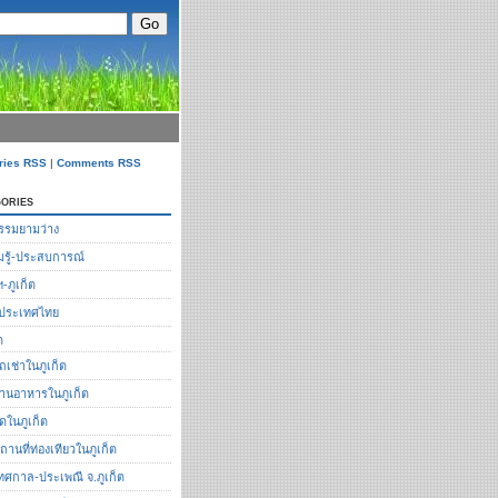
ries RSS
|
Comments RSS
ories
รรมยามว่าง
รู้-ประสบการณ์
ฯ-ภูเก็ต
ือประเทศไทย
ต
ถเช่าในภูเก็ต
้านอาหารในภูเก็ต
ัดในภูเก็ต
ถานที่ท่องเทียวในภูเก็ต
ทศกาล-ประเพณี จ.ภูเก็ต