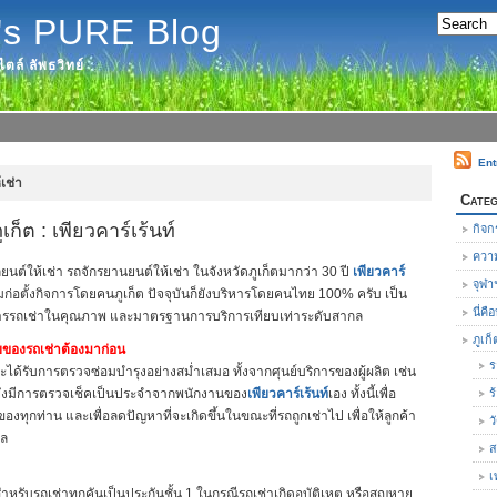
's PURE Blog
ตล์ ลัพธวิทย์
Ent
เช่า
Categ
ูเก็ต : เพียวคาร์เร้นท์
กิจก
ความ
ยนต์ให้เช่า รถจักรยานยนต์ให้เช่า ในจังหวัดภูเก็ตมากว่า 30 ปี
เพียวคาร์
จุฬา
ริ่มก่อตั้งกิจการโดยคนภูเก็ต ปัจจุบันก็ยังบริหารโดยคนไทย 100% ครับ เป็น
นี่ค
ิการรถเช่าในคุณภาพ และมาตรฐานการบริการเทียบเท่าระดับสากล
ภูเก็
องรถเช่าต้องมาก่อน
ร
ะได้รับการตรวจซ่อมบำรุงอย่างสม่ำเสมอ ทั้งจากศุนย์บริการของผู้ผลิต เช่น
ยังมีการตรวจเช็คเป็นประจำจากพนักงานของ
เพียวคาร์เร้นท์
เอง ทั้งนี้เพื่อ
ร
ทุกท่าน และเพื่อลดปัญหาที่จะเกิดขึ้นในขณะที่รถถูกเช่าไป เพื่อให้ลูกค้า
ว
วล
ส
เ
สำหรับรถเช่าทุกคันเป็นประกันชั้น 1 ในกรณีรถเช่าเกิดอุบัติเหตุ หรือสูญหาย