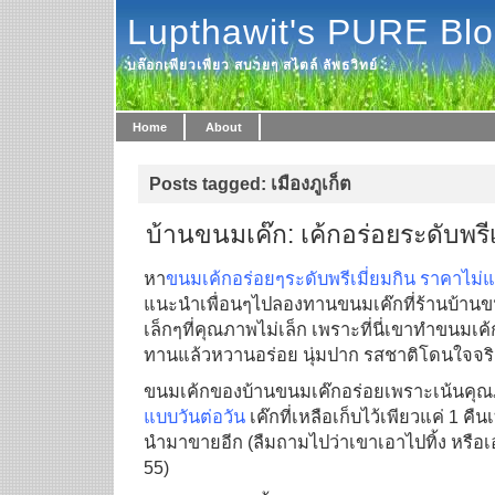
Lupthawit's PURE Bl
บล๊อกเพียวเพียว สบายๆ สไตล์ ลัพธวิทย์
Home
About
Posts tagged: เมืองภูเก็ต
บ้านขนมเค๊ก: เค้กอร่อยระดับพรีเ
หา
ขนมเค้กอร่อยๆระดับพรีเมี่ยมกิน ราคาไม่
แนะนำเพื่อนๆไปลองทานขนมเค๊กที่ร้านบ้านข
เล็กๆที่คุณภาพไม่เล็ก เพราะที่นี่เขาทำขนมเค
ทานแล้วหวานอร่อย นุ่มปาก รสชาติโดนใจจริ
ขนมเค้กของบ้านขนมเค๊กอร่อยเพราะเน้นคุณ
แบบวันต่อวัน
เค๊กที่เหลือเก็บไว้เพียวแค่ 1 คืน
นำมาขายอีก (ลืมถามไปว่าเขาเอาไปทิ้ง หรือ
55)