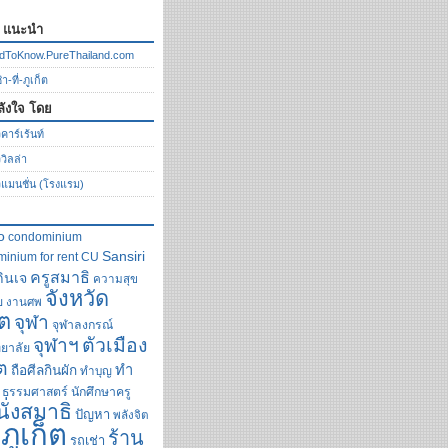
ก แนะนำ
dToKnow.PureThailand.com
า-ที่-ภูเก็ต
ลังใจ โดย
คาร์เร้นท์
ววิลล่า
วแมนชั่น (โรงแรม)
o
condominium
Sansiri
inium for rent
CU
ครูสมาธิ
กินเจ
ความสุข
จังหวัด
ย
งานศพ
็ต
จุฬา
จุฬาลงกรณ์
ตัวเมือง
จุฬาฯ
ยาลัย
็ต
ทำ
ถือศีลกินผัก
ทำบุญ
ธรรมศาสตร์
นักศึกษาครู
นั่งสมาธิ
ปัญหา
พลังจิต
ภูเก็ต
ร้าน
รถเช่า