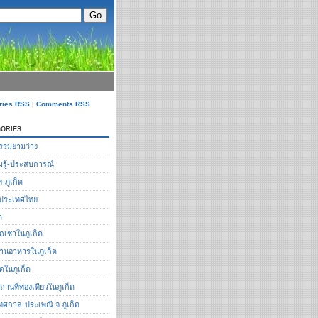
ries RSS
|
Comments RSS
ories
รรมยามว่าง
รู้-ประสบการณ์
ฯ-ภูเก็ต
ือประเทศไทย
ต
ถเช่าในภูเก็ต
้านอาหารในภูเก็ต
ัดในภูเก็ต
ถานที่ท่องเทียวในภูเก็ต
ทศกาล-ประเพณี จ.ภูเก็ต