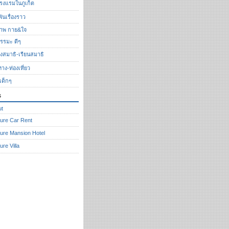
รงแรมในภูเก็ต
ันเรื่องราว
ภาพ กาย&ใจ
รรมะ ดีๆ
ั่งสมาธิ-เรียนสมาธิ
ทาง-ท่องเที่ยว
งเด็กๆ
s
ut
ure Car Rent
ure Mansion Hotel
ure Villa