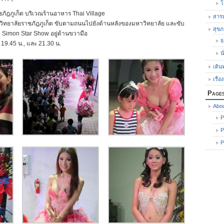
โ
ภัฎภูเก็ต บริเวณร้านอาหาร Thai Village
สารพ
ิทยาลัยราชภัฎภูเก็ต ขับตามถนนไปยังด้านหลังของมหาวิทยาลัย และขับ
สุข
า Simon Star Show อยู่ด้านขวามือ
ธ
 19.45 น., และ 21.30 น.
น
เดิน
เรื่อ
Page
Abo
P
P
P