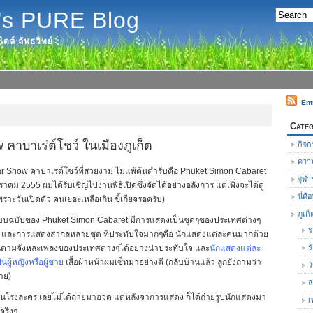
's PURE Blog
ตล์ ลัพธวิทย์
Ent
Categ
คาบาเร่ต์โชว์ ในเมืองภูเก็ต
กิจก
ความ
ar Show คาบาเร่ต์โชว์ที่สวยงาม ไม่แพ้ต้นตำรับคือ Phuket Simon Cabaret
จุฬา
มกราคม 2555 ผมได้รับเชิญไปงานพิธีเปิดซึ่งจัดได้อย่างอลังการ แต่เพิ่งจะได้ดู
นี่ค
พราะวันเปิดตัว คนเยอะเหลือเกิน ขี้เกียจรอครับ)
ภูเก็
บฉบับของ Phuket Simon Cabaret มีการแสดงเป็นชุดๆของประเทศต่างๆ
ร
เดีย และการแสดงสากลหลายชุด ที่ประทับใจมากๆคือ นักแสดงแต่ละคนมากด้วย
ามจังหละเพลงของประเทศต่างๆได้อย่างน่าประทับใจ และ
นักแสดงแต่ละ
ร
ผู้หญิงหรือผู้ชาย
เสื้อผ้าหน้าผมเซ็ทมาอย่างดี (กลับบ้านแล้ว ลูกยังถามว่า
ว
ชาย)
ส
ูปในโรงละคร เลยไม่ได้ถ่ายมาอวด แต่หลังจาการแสดง ก็ได้ถ่ายรูปนักแสดงมา
เ
จริงๆ