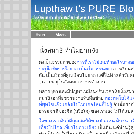
Lupthawit's PURE Bl
บล๊อกเพียวเพียว สบายๆ สไตล์ ลัพธวิทย์
Home
About
นั่งสมาธิ ทำไมยากจัง
คงเป็นธรรมดาของ
การที่เราไม่เคยทำอะไรบางอย
จะรู้สึกขัดๆ หรือยาก เป็นเรื่องธรรมดา
การเรียนส
กัน เป็นเรื่องที่ดูเหมือนไม่ยาก แต่ก็ไม่ง่ายสำรับ
วุ่นวายอยู่ในสังคมและการทำงาน
หลายๆท่านคงมีปัญหาเหมือนๆกันเวลาหัดนั่งสมาธิใ
สมาธิ เอามือขวาหงายทับมือซ้าย
ท่องพุทโธได้แค
ที่พุทโธแล้ว เตลิดไปไหนต่อไหนก็ไม่รู้
อันนี้อยาก
ธรรมชาติของจิต (หรือใจ) ของเราเอง ไม่ได้แป
ใจของเรา มันก็มีคุณสมบัติของมัน เช่น ดิ้นรน ก
เที่ยวไปไกล เที่ยวไปดวงเดียว
เป็นต้น แค่ท่านรู้ค
ท่านก็รู้แล้วใช่ไหมครับว่าใจเราเหมือนลิง แต่ไวยิ