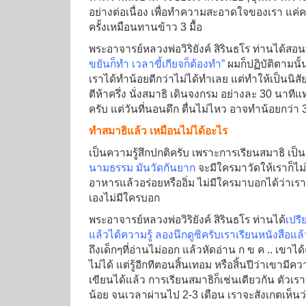
อย่างต่อเนื่อง เพื่อทำความสะอาดใจของเรา แค่คร
ครั้งเหมือนทานข้าว 3 มื้อ
พระอาจารย์หลวงพ่อวิริยังค์ สิรินธโร ท่านได้ส
ขยันก็ทำ เวลาขี้เกียจก็ต้องทำ”
ผมก็ปฏิบัติตามนั้
เราได้ทำน้อยดีกว่าไม่ได้ทำเลย แต่ทำให้เป็นนิส
ตีห้าครึ่ง นั่งสมาธิ เดินจงกรม อย่างละ 30 นาที
ครับ แต่วันที่นอนดึก ตื่นไม่ไหว อาจทำน้อยกว่า 3
ทำสมาธิแล้ว เหมือนไม่ได้อะไร
เป็นความรู้สึกปกติครับ เพราะการเรียนสมาธิ เป็น
นามธรรม มันวัดกันยาก
จะมีใครมาวัดให้เราก็ไม
อาหารแล้วอร่อยหรืออิ่ม ไม่มีใครมาบอกได้ว่าเราอร
เองไม่มีใครบอก
พระอาจารย์หลวงพ่อวิริยังค์ สิรินธโร ท่านได้
เปรี
แล้วได้ความรู้ ลองนึกดูซิครับเราเรียนหนังสือแล้ว
ถึงเด็กๆที่อ่านไม่ออก แล้วหัดอ่าน ก ข ค .. เขาได
ไม่ได้ แต่รู้อีกทีตอนสิ้นเทอม หรือสิ้นปีว่าเขามีคว
เขียนได้แล้ว การเรียนสมาธิก็เช่นเดียวกัน ตัวเ
น้อย จนเวลาผ่านไป 2-3 เดือน เราจะสังเกตเห็นว่า