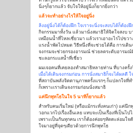
นิ่งๆก็ยากแล้ว จับใจให้อยู่นิ่งก็ยากยิ่งกว่า
แล้วจะทำอย่างไรให้ใจอยู่นิ่ง
ลิงอยู่นิ่งได้ก็ต้องฝึก ใจเราจะนิ่งจะสงบได้ก็ต้องฝ
กิจกรรมมาทั้งวัน แล้วมานั่งสมาธิให้จิตใจสงบ บ
เหมือนน้ำที่ไหลเชี่ยวมา แล้วเราเอาอะไรไปขวางให้
แรงน้ำพัดไปหมด วิธีหนึ่งที่จะช่วยได้คือ การเดิ
จงกรมจะช่วยกรองอารมณ์ ช่วยลดระดับอารมณ์ที่ว
ชะลอกระแสน้ำที่เชี่ยว
ผมเจอคนที่เคยลองทำสมาธิหลายท่าน ที่บางครั้งจิ
เมื่อได้เดินจงกรมก่อน การนั่งสมาธิก็จะได้ผลดี 
ที่สถาบันพลังจิตตานุภาพครั้งแรกๆ ก็แปลกใจที่ท
ก็เพราะเราเดินจงกรมก่อนนั่งสมาธิ
แค่นึกพุทโธในใจ 5 นาทีก็ยากแล้ว
สำหรับคนเริ่มใหม่ (หรือแม้กระทั่งคนเก่า) แค่นึก
วอกแวกไปเรื่องอื่นเลย แทบจะเป็นเรื่องที่เป็นไปไม
เพราะเป็นกันทุกคน เราก็ต้องค่อยๆหัดตะล่อมใจตัว
ใจมาอยู่ที่จุดๆเดียวด้วยการนึกพุทโธ