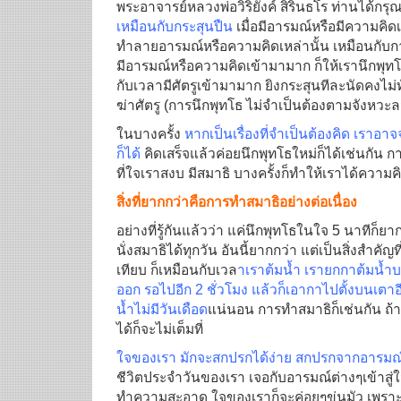
พระอาจารย์หลวงพ่อวิริยังค์ สิรินธโร ท่านได้ก
เหมือนกับกระสุนปืน
เมื่อมีอารมณ์หรือมีความคิดเ
ทำลายอารมณ์หรือความคิดเหล่านั้น เหมือนกับการที
มีอารมณ์หรือความคิดเข้ามามาก ก็ให้เรานึกพุทโธถี
กับเวลามีศัตรูเข้ามามาก ยิงกระสุนทีละนัดคงไม่ทั
ฆ่าศัตรู (การนึกพุทโธ ไม่จำเป็นต้องตามจังหว
ในบางครั้ง
หากเป็นเรื่องที่จำเป็นต้องคิด เราอ
ก็ได้
คิดเสร็จแล้วค่อยนึกพุทโธใหม่ก็ได้เช่นกัน
ที่ใจเราสงบ มีสมาธิ บางครั้งก็ทำให้เราได้ความ
สิ่งที่ยากกว่าคือการทำสมาธิอย่างต่อเนื่อง
อย่างที่รู้กันแล้วว่า แค่นึกพุทโธในใจ 5 นาทีก็ยา
นั่งสมาธิได้ทุกวัน อันนี้ยากกว่า แต่เป็นสิ่งสำคัญ
เทียบ ก็เหมือนกับเวล
าเราต้มน้ำ เรายกกาต้มน้ำบ
ออก รอไปอีก 2 ชั่วโมง แล้วก็เอากาไปตั้งบนเตาอีกคร
น้ำไม่มีวันเดือด
แน่นอน การทำสมาธิก็เช่นกัน ถ้าเ
ได้ก็จะไม่เต็มที่
ใจของเรา มักจะสกปรกได้ง่าย สกปรกจากอารมณ์ต่
ชีวิตประจำวันของเรา เจอกับอารมณ์ต่างๆเข้าสู่
ทำความสะอาด ใจของเราก็จะค่อยๆขุ่นมัว เพราะ