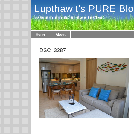
Lupthawit's PURE Bl
บล๊อกเพียวเพียว สบายๆ สไตล์ ลัพธวิทย์
Home
About
DSC_3287