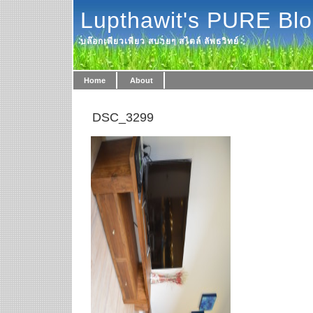
Lupthawit's PURE Bl
บล๊อกเพียวเพียว สบายๆ สไตล์ ลัพธวิทย์
Home
About
DSC_3299