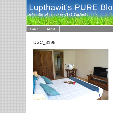
Lupthawit's PURE Bl
บล๊อกเพียวเพียว สบายๆ สไตล์ ลัพธวิทย์
Home
About
DSC_3198