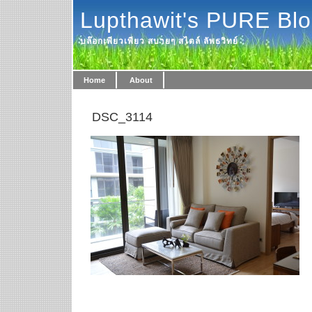
Lupthawit's PURE Bl
บล๊อกเพียวเพียว สบายๆ สไตล์ ลัพธวิทย์
Home
About
DSC_3114