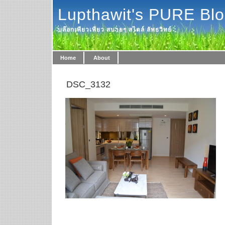
Lupthawit's PURE Bl
บล๊อกเพียวเพียว สบายๆ สไตล์ ลัพธวิทย์
Home
About
DSC_3132