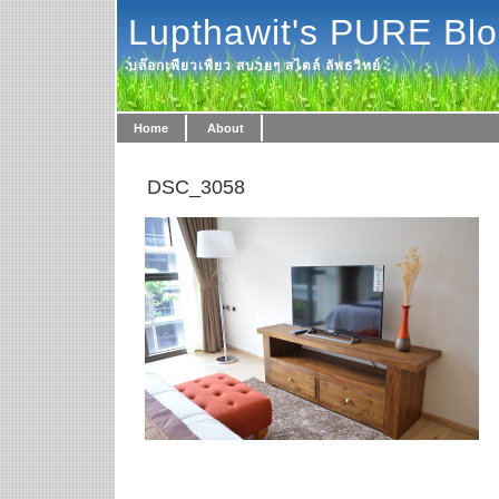
Lupthawit's PURE Bl
บล๊อกเพียวเพียว สบายๆ สไตล์ ลัพธวิทย์
Home
About
DSC_3058